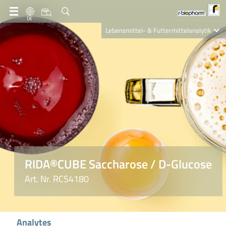
DE
Lebensmittel- & Futtermittelanalytik
Clinical Diagnostics
R-Biopharm AG
Nutrition Care
RIDA®CUBE Saccharose / D-Glucose
Art. Nr. RCS4180
Analytes