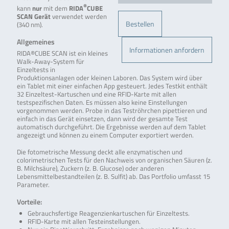
®
kann
nur
mit dem
RIDA
CUBE
SCAN
Gerät
verwendet werden
Bestellen
(340 nm).
Allgemeines
Informationen anfordern
RIDA®CUBE SCAN ist ein kleines
Walk-Away-System für
Einzeltests in
Produktionsanlagen oder kleinen Laboren. Das System wird über
ein Tablet mit einer einfachen App gesteuert. Jedes Testkit enthält
32 Einzeltest-Kartuschen und eine RFID-Karte mit allen
testspezifischen Daten. Es müssen also keine Einstellungen
vorgenommen werden. Probe in das Teströhrchen pipettieren und
einfach in das Gerät einsetzen, dann wird der gesamte Test
automatisch durchgeführt. Die Ergebnisse werden auf dem Tablet
angezeigt und können zu einem Computer exportiert werden.
Die fotometrische Messung deckt alle enzymatischen und
colorimetrischen Tests für den Nachweis von organischen Säuren (z.
B. Milchsäure), Zuckern (z. B. Glucose) oder anderen
Lebensmittelbestandteilen (z. B. Sulfit) ab. Das Portfolio umfasst 15
Parameter.
Vorteile:
Gebrauchsfertige Reagenzienkartuschen für Einzeltests.
RFID-Karte mit allen Testeinstellungen.