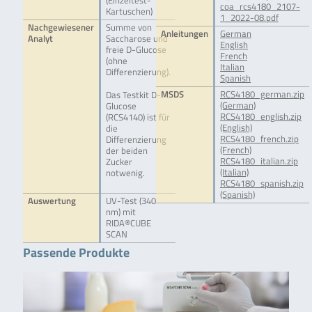
(Einzeltest-
coa_rcs4180_2107-
Kartuschen)
1_2022-08.pdf
Nachgewiesener
Summe von
Anleitungen
German
Analyt
Saccharose und
English
freie D-Glucose
French
(ohne
Italian
Differenzierung).
Spanish
MSDS
RCS4180_german.zip
Das Testkit D-
(German)
Glucose
RCS4180_english.zip
(RCS4140) ist für
(English)
die
RCS4180_french.zip
Differenzierung
(French)
der beiden
RCS4180_italian.zip
Zucker
(Italian)
notwenig.
RCS4180_spanish.zip
(Spanish)
Auswertung
UV-Test (340
nm) mit
RIDA®CUBE
SCAN
Passende Produkte