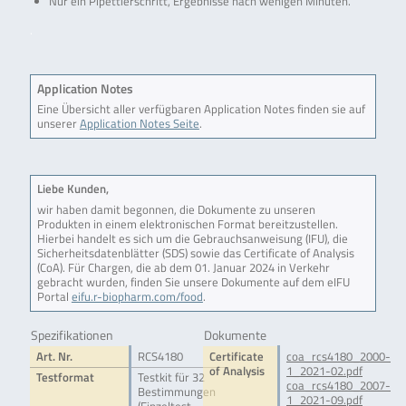
Nur ein Pipettierschritt, Ergebnisse nach wenigen Minuten.
.
Application Notes
Eine Übersicht aller verfügbaren Application Notes finden sie auf
unserer
Application Notes Seite
.
Liebe Kunden,
wir haben damit begonnen, die Dokumente zu unseren
Produkten in einem elektronischen Format bereitzustellen.
Hierbei handelt es sich um die Gebrauchsanweisung (IFU), die
Sicherheitsdatenblätter (SDS) sowie das Certificate of Analysis
(CoA). Für Chargen, die ab dem 01. Januar 2024 in Verkehr
gebracht wurden, finden Sie unsere Dokumente auf dem eIFU
Portal
eifu.r-biopharm.com/food
.
Spezifikationen
Dokumente
Art. Nr.
RCS4180
Certificate
coa_rcs4180_2000-
of Analysis
1_2021-02.pdf
Testformat
Testkit für 32
coa_rcs4180_2007-
Bestimmungen
1_2021-09.pdf