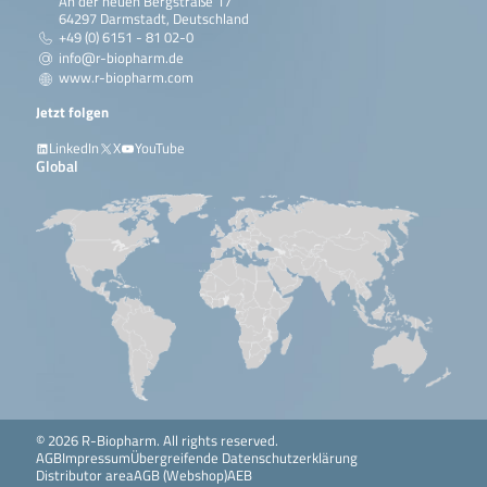
An der neuen Bergstraße 17
64297 Darmstadt, Deutschland
+49 (0) 6151 - 81 02-0
info@r-biopharm.de
www.r-biopharm.com
Jetzt folgen
LinkedIn
X
YouTube
Global
© 2026 R-Biopharm. All rights reserved.
AGB
Impressum
Übergreifende Datenschutzerklärung
Distributor area
AGB (Webshop)
AEB