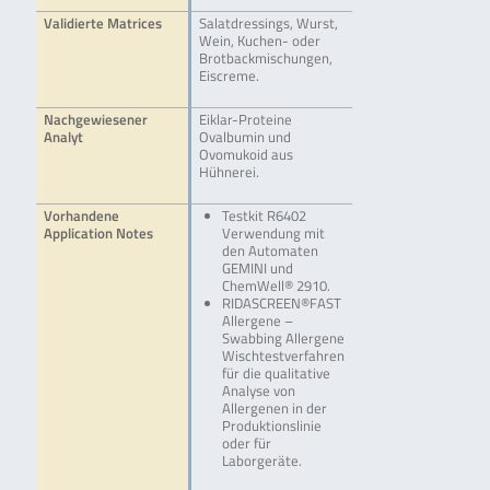
Validierte Matrices
Salatdressings, Wurst,
Wein, Kuchen- oder
Brotbackmischungen,
Eiscreme.
Nachgewiesener
Eiklar-Proteine
Analyt
Ovalbumin und
Ovomukoid aus
Hühnerei.
Vorhandene
Testkit R6402
Application Notes
Verwendung mit
den Automaten
GEMINI und
ChemWell® 2910.
RIDASCREEN®FAST
Allergene –
Swabbing Allergene
Wischtestverfahren
für die qualitative
Analyse von
Allergenen in der
Produktionslinie
oder für
Laborgeräte.