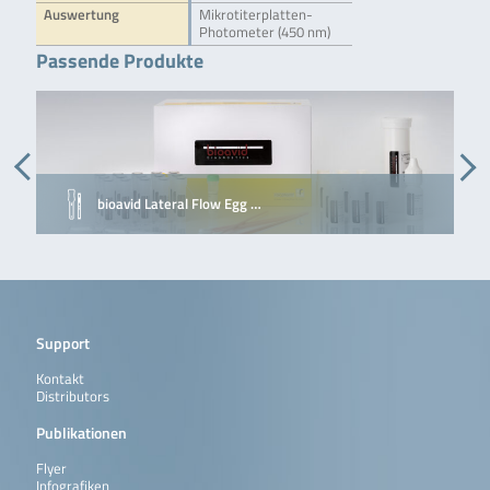
Auswertung
Mikrotiterplatten-
Photometer (450 nm)
Passende Produkte
bioavid Lateral Flow Egg …
Support
Kontakt
Distributors
Publikationen
Flyer
Infografiken