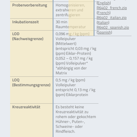
(English)
Probenvorbereitung
Homogenisieren,
R6402_french.zip
extrahieren und
(French)
zentrifugieren
R6402_italian.zip
Inkubationszeit
30 min
(Italian)
Raumtemperatur
R6402_spanish.zip
(Spanish)
LOD
0,096 mg / kg (ppm)
(Nachweisgrenze)
Volleipulver
(Mittelwert)
(entspricht 0,03 mg / kg
(ppm) Eiklar-Protein)
0,052 – 0,157 mg / kg
(ppm) Volleipulver*
*abhängig von der
Matrix
LOQ
0,5 mg / kg (ppm)
(Bestimmungsgrenze)
Volleipulver
entspricht 0,13 mg / kg
(ppm) Eiklarprotein
Kreuzreaktivität
Es besteht keine
Kreuzreaktivität zu
rohem oder gekochtem
Hühner-, Puten-,
Schweine- oder
Rindfleisch.