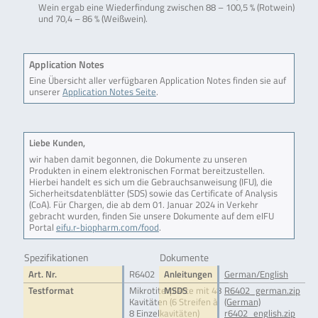
Wein ergab eine Wiederfindung zwischen 88 – 100,5 % (Rotwein)
und 70,4 – 86 % (Weißwein).
Application Notes
Eine Übersicht aller verfügbaren Application Notes finden sie auf
unserer
Application Notes Seite
.
Liebe Kunden,
wir haben damit begonnen, die Dokumente zu unseren
Produkten in einem elektronischen Format bereitzustellen.
Hierbei handelt es sich um die Gebrauchsanweisung (IFU), die
Sicherheitsdatenblätter (SDS) sowie das Certificate of Analysis
(CoA). Für Chargen, die ab dem 01. Januar 2024 in Verkehr
gebracht wurden, finden Sie unsere Dokumente auf dem eIFU
Portal
eifu.r-biopharm.com/food
.
Spezifikationen
Dokumente
Art. Nr.
R6402
Anleitungen
German/English
Testformat
Mikrotiterplatte mit 48
MSDS
R6402_german.zip
Kavitäten (6 Streifen à
(German)
8 Einzelkavitäten)
r6402_english.zip