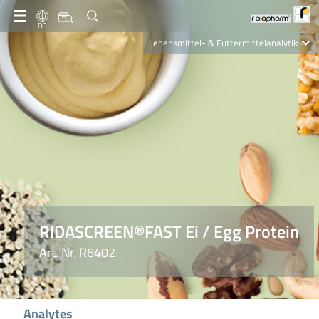
DE
Lebensmittel- & Futtermittelanalytik
Clinical Diagnostics
R-Biopharm AG
Nutrition Care
RIDASCREEN®FAST Ei / Egg Protein
Art. Nr. R6402
Analytes