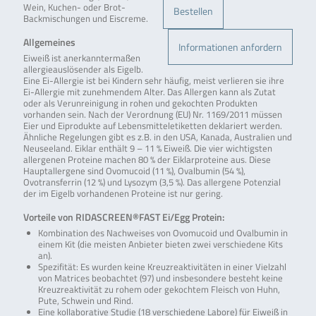
Wein, Kuchen- oder Brot-
Bestellen
Backmischungen und Eiscreme.
Allgemeines
Informationen anfordern
Eiweiß ist anerkanntermaßen
allergieauslösender als Eigelb.
Eine Ei-Allergie ist bei Kindern sehr häufig, meist verlieren sie ihre
Ei-Allergie mit zunehmendem Alter. Das Allergen kann als Zutat
oder als Verunreinigung in rohen und gekochten Produkten
vorhanden sein. Nach der Verordnung (EU) Nr. 1169/2011 müssen
Eier und Eiprodukte auf Lebensmitteletiketten deklariert werden.
Ähnliche Regelungen gibt es z.B. in den USA, Kanada, Australien und
Neuseeland. Eiklar enthält 9 – 11 % Eiweiß. Die vier wichtigsten
allergenen Proteine machen 80 % der Eiklarproteine aus. Diese
Hauptallergene sind Ovomucoid (11 %), Ovalbumin (54 %),
Ovotransferrin (12 %) und Lysozym (3,5 %). Das allergene Potenzial
der im Eigelb vorhandenen Proteine ist nur gering.
Vorteile von RIDASCREEN®FAST Ei/Egg Protein:
Kombination des Nachweises von Ovomucoid und Ovalbumin in
einem Kit (die meisten Anbieter bieten zwei verschiedene Kits
an).
Spezifität: Es wurden keine Kreuzreaktivitäten in einer Vielzahl
von Matrices beobachtet (97) und insbesondere besteht keine
Kreuzreaktivität zu rohem oder gekochtem Fleisch von Huhn,
Pute, Schwein und Rind.
Eine kollaborative Studie (18 verschiedene Labore) für Eiweiß in