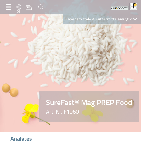
DE
Lebensmittel- & Futtermittelanalytik
Clinical Diagnostics
R-Biopharm AG
Nutrition Care
SureFast® Mag PREP Food
Art. Nr. F1060
Analytes