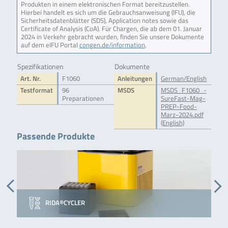
Produkten in einem elektronischen Format bereitzustellen.
Hierbei handelt es sich um die Gebrauchsanweisung (IFU), die
Sicherheitsdatenblätter (SDS), Application notes sowie das
Certificate of Analysis (CoA). Für Chargen, die ab dem 01. Januar
2024 in Verkehr gebracht wurden, finden Sie unsere Dokumente
auf dem eIFU Portal
congen.de/information
.
Spezifikationen
Dokumente
Art. Nr.
F1060
Anleitungen
German/English
Testformat
96
MSDS
MSDS_F1060_-
Preparationen
SureFast-Mag-
PREP-Food-
Marz-2024.pdf
(English)
Passende Produkte
RIDA®CYCLER