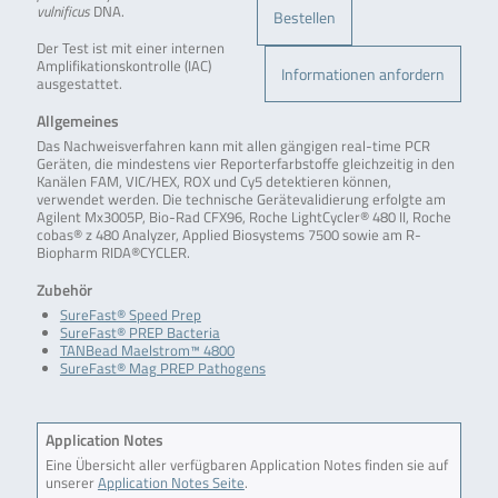
vulnificus
DNA.
Bestellen
Der Test ist mit einer internen
Amplifikationskontrolle (IAC)
Informationen anfordern
ausgestattet.
Allgemeines
Das Nachweisverfahren kann mit allen gängigen real-time PCR
Geräten, die mindestens vier Reporterfarbstoffe gleichzeitig in den
Kanälen FAM, VIC/HEX, ROX und Cy5 detektieren können,
verwendet werden. Die technische Gerätevalidierung erfolgte am
Agilent Mx3005P, Bio-Rad CFX96, Roche LightCycler® 480 II, Roche
cobas® z 480 Analyzer, Applied Biosystems 7500 sowie am R-
Biopharm RIDA®CYCLER.
Zubehör
SureFast® Speed Prep
SureFast® PREP Bacteria
TANBead Maelstrom™ 4800
SureFast® Mag PREP Pathogens
Application Notes
Eine Übersicht aller verfügbaren Application Notes finden sie auf
unserer
Application Notes Seite
.