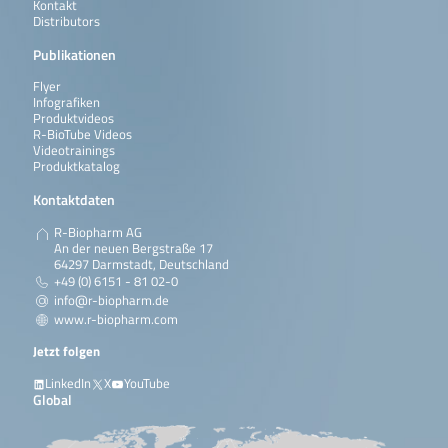
Kontakt
Distributors
Publikationen
Flyer
Infografiken
Produktvideos
R-BioTube Videos
Videotrainings
Produktkatalog
Kontaktdaten
R-Biopharm AG
An der neuen Bergstraße 17
64297 Darmstadt, Deutschland
+49 (0) 6151 - 81 02-0
info@r-biopharm.de
www.r-biopharm.com
Jetzt folgen
LinkedIn
X
YouTube
Global