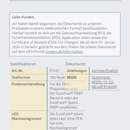
Liebe Kunden,
wir haben damit begonnen, die Dokumente zu unseren
Produkten in einem elektronischen Format bereitzustellen.
Hierbei handelt es sich um die Gebrauchsanweisung (IFU), die
Sicherheitsdatenblätter (SDS), Application notes sowie das
Certificate of Analysis (CoA). Für Chargen, die ab dem 01. Januar
2024 in Verkehr gebracht wurden, finden Sie unsere Dokumente
auf dem eIFU Portal
congen.de/information
.
Spezifikationen
Dokumente
Art. Nr.
F5161
Anleitungen
German/English
Testformat
100 Reaktionen
MSDS
Statement-
MSDS-12-22-
Probenvorbereitung
Für die DNA-
NG.pdf (English)
Präparation wird
der SureFast® PREP
Bacteria oder der
SureFast® Speed
PREP empfohlen.
LOD
Die SureFast® Vibrio
(Nachweisgrenze)
4plex real-time PCR
hat eine
Nachweisgrenze