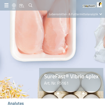
DE
Lebensmittel- & Futtermittelanalytik
Clinical Diagnostics
R-Biopharm AG
Nutrition Care
SureFast® Vibrio 4plex
Art. Nr. F5161
Analytes