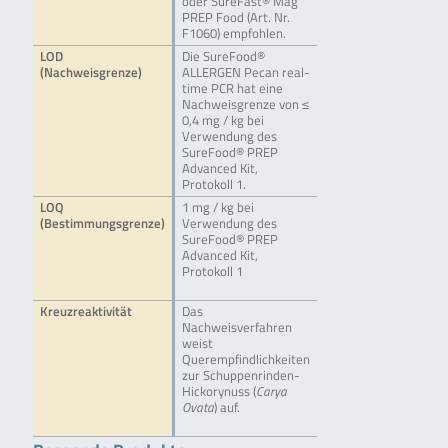
oder SureFast® Mag
PREP Food (Art. Nr.
F1060) empfohlen.
LOD
Die SureFood®
(Nachweisgrenze)
ALLERGEN Pecan real-
time PCR hat eine
Nachweisgrenze von ≤
0,4 mg / kg bei
Verwendung des
SureFood® PREP
Advanced Kit,
Protokoll 1.
LOQ
1 mg / kg bei
(Bestimmungsgrenze)
Verwendung des
SureFood® PREP
Advanced Kit,
Protokoll 1
Kreuzreaktivität
Das
Nachweisverfahren
weist
Querempfindlichkeiten
zur Schuppenrinden-
Hickorynuss (
Carya
Ovata
) auf.