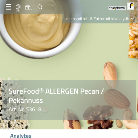
DE
Lebensmittel- & Futtermittelanalytik
Clinical Diagnostics
R-Biopharm AG
Nutrition Care
SureFood® ALLERGEN Pecan /
Pekannuss
Art. Nr. S3618
Analytes