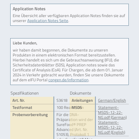
Application Notes
Eine Übersicht aller verfügbaren Application Notes finden sie auf
unserer
Application Notes Seite
.
Liebe Kunden,
wir haben damit begonnen, die Dokumente zu unseren
Produkten in einem elektronischen Format bereitzustellen.
Hierbei handelt es sich um die Gebrauchsanweisung (IFU), die
Sicherheitsdatenblätter (SDS), Application notes sowie das
Certificate of Analysis (CoA). Für Chargen, die ab dem 01. Januar
2024 in Verkehr gebracht wurden, finden Sie unsere Dokumente
auf dem eIFU Portal
congen.de/information
.
Spezifikationen
Dokumente
Art. Nr.
S3618
Anleitungen
German/English
Testformat
100 Reaktionen
MSDS
Statement-
MSDS-12-22-
Probenvorbereitung
Für die DNA-
NG.pdf (German)
Präparation wird der
Statement-
SureFood® PREP
MSDS-12-22-
Advanced (Art. Nr.
NG.pdf (English)
S1053), Protokoll 1