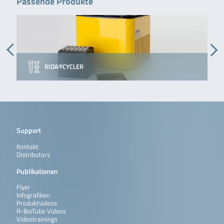
Passende Produkte
RIDA®CYCLER
Support
Kontakt
Distributors
Publikationen
Flyer
Infografiken
Produktvideos
R-BioTube Videos
Videotrainings