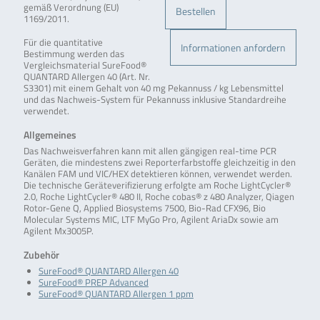
gemäß Verordnung (EU)
Bestellen
1169/2011.
Für die quantitative
Informationen anfordern
Bestimmung werden das
Vergleichsmaterial SureFood®
QUANTARD Allergen 40 (Art. Nr.
S3301) mit einem Gehalt von 40 mg Pekannuss / kg Lebensmittel
und das Nachweis-System für Pekannuss inklusive Standardreihe
verwendet.
Allgemeines
Das Nachweisverfahren kann mit allen gängigen real-time PCR
Geräten, die mindestens zwei Reporterfarbstoffe gleichzeitig in den
Kanälen FAM und VIC/HEX detektieren können, verwendet werden.
Die technische Geräteverifizierung erfolgte am Roche LightCycler®
2.0, Roche LightCycler® 480 II, Roche cobas® z 480 Analyzer, Qiagen
Rotor-Gene Q, Applied Biosystems 7500, Bio-Rad CFX96, Bio
Molecular Systems MIC, LTF MyGo Pro, Agilent AriaDx sowie am
Agilent Mx3005P.
Zubehör
SureFood® QUANTARD Allergen 40
SureFood® PREP Advanced
SureFood® QUANTARD Allergen 1 ppm