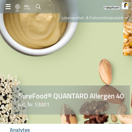
DE
Lebensmittel- & Futtermittelanalytik
Clinical Diagnostics
R-Biopharm AG
Nutrition Care
SureFood® QUANTARD Allergen 40
Art. Nr. S3301
Analytes