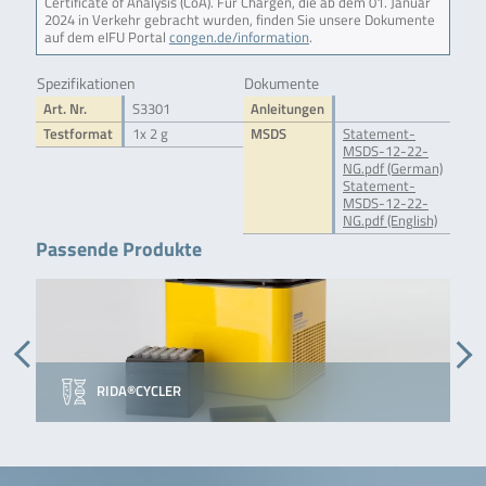
Certificate of Analysis (CoA). Für Chargen, die ab dem 01. Januar
2024 in Verkehr gebracht wurden, finden Sie unsere Dokumente
auf dem eIFU Portal
congen.de/information
.
Spezifikationen
Dokumente
Art. Nr.
S3301
Anleitungen
Testformat
1x 2 g
MSDS
Statement-
MSDS-12-22-
NG.pdf (German)
Statement-
MSDS-12-22-
NG.pdf (English)
Passende Produkte
RIDA®CYCLER