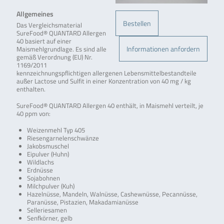
Allgemeines
Bestellen
Das Vergleichsmaterial
SureFood® QUANTARD Allergen
40 basiert auf einer
Informationen anfordern
Maismehlgrundlage. Es sind alle
gemäß Verordnung (EU) Nr.
1169/2011
kennzeichnungspflichtigen allergenen Lebensmittelbestandteile
außer Lactose und Sulfit in einer Konzentration von 40 mg / kg
enthalten.
SureFood® QUANTARD Allergen 40 enthält, in Maismehl verteilt, je
40 ppm von:
Weizenmehl Typ 405
Riesengarnelenschwänze
Jakobsmuschel
Eipulver (Huhn)
Wildlachs
Erdnüsse
Sojabohnen
Milchpulver (Kuh)
Hazelnüsse, Mandeln, Walnüsse, Cashewnüsse, Pecannüsse,
Paranüsse, Pistazien, Makadamianüsse
Selleriesamen
Senfkörner, gelb