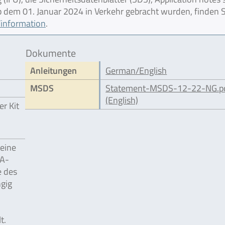
 ab dem 01. Januar 2024 in Verkehr gebracht wurden, finden S
information
.
Dokumente
Anleitungen
German/English
MSDS
Statement-MSDS-12-22-NG.p
(English)
r Kit
 eine
NA-
e des
gig
t.