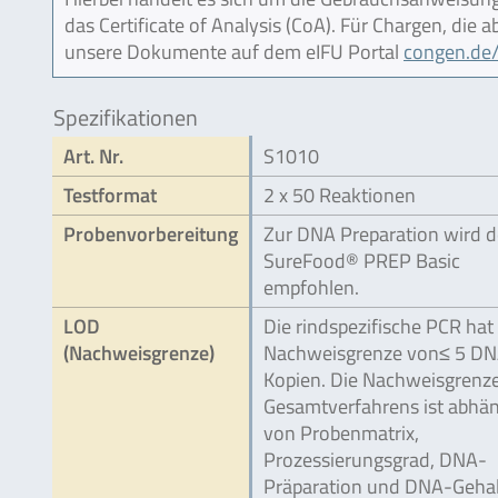
das Certificate of Analysis (CoA). Für Chargen, die
unsere Dokumente auf dem eIFU Portal
congen.de/
Spezifikationen
Art. Nr.
S1010
Testformat
2 x 50 Reaktionen
Probenvorbereitung
Zur DNA Preparation wird de
SureFood® PREP Basic
empfohlen.
LOD
Die rindspezifische PCR hat
(Nachweisgrenze)
Nachweisgrenze von≤ 5 D
Kopien. Die Nachweisgrenz
Gesamtverfahrens ist abhän
von Probenmatrix,
Prozessierungsgrad, DNA-
Präparation und DNA-Gehal