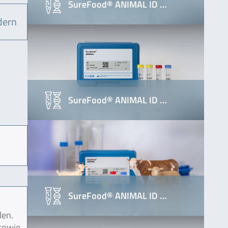
SureFood® ANIMAL ID …
dern
SureFood® ANIMAL ID …
SureFood® ANIMAL ID …
len.
 sowie