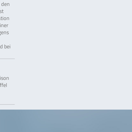
 den
st
tion
iner
gens
d bei
ison
ffel