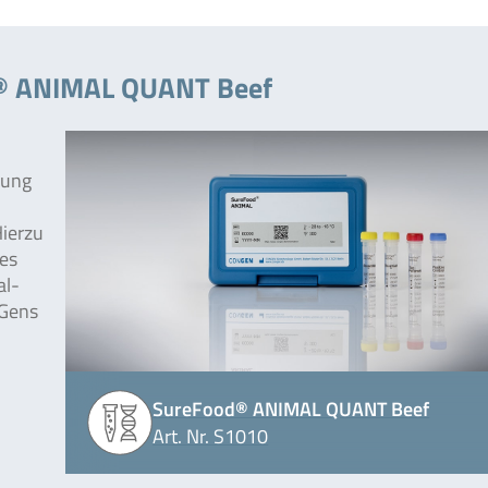
d® ANIMAL QUANT Beef
mung
Hierzu
es
al-
 Gens
SureFood® ANIMAL QUANT Beef
Art. Nr. S1010