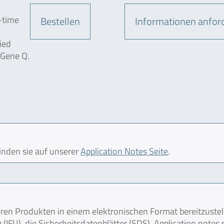
-time
Bestellen
Informationen anfor
ied
-Gene Q.
finden sie auf unserer
Application Notes Seite
.
en Produkten in einem elektronischen Format bereitzustel
IFU), die Sicherheitsdatenblätter (SDS), Application notes