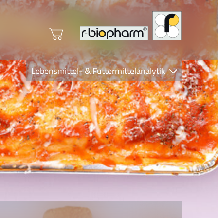
Lebensmittel- & Futtermittelanalytik
Clinical Diagnostics
R-Biopharm AG
Nutrition Care