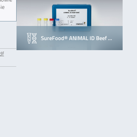
ie
SureFood® ANIMAL ID Beef …
df