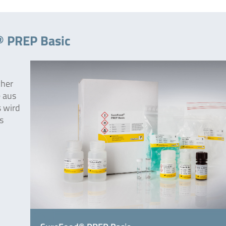
® PREP Basic
cher
 aus
s wird
s