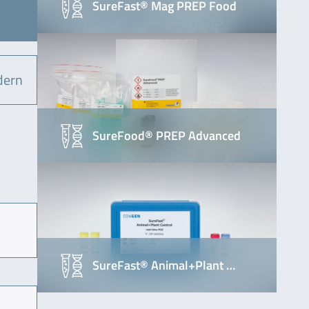
SureFast® Mag PREP Food
dern
SureFood® PREP Advanced
SureFast® Animal+Plant …