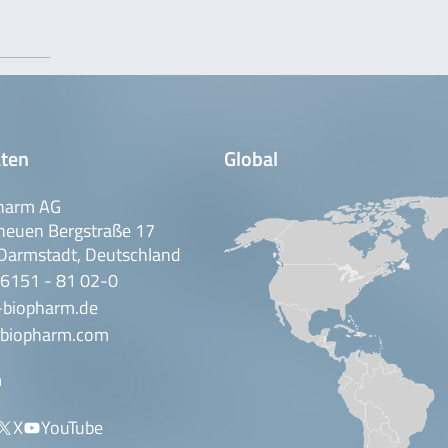
ten
Global
harm AG
neuen Bergstraße 17
Darmstadt, Deutschland
 6151 - 81 02-0
-biopharm.de
biopharm.com
n
X
YouTube