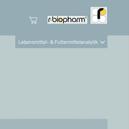
Lebensmittel- & Futtermittelanalytik
Clinical Diagnostics
R-Biopharm AG
Nutrition Care