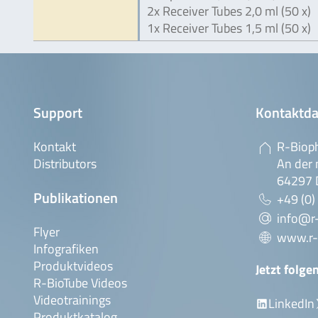
2x Receiver Tubes 2,0 ml (50 x)
1x Receiver Tubes 1,5 ml (50 x)
Support
Kontaktda
Kontakt
R-Biop
Distributors
An der 
64297 
Publikationen
+49 (0)
info@r
Flyer
www.r-
Infografiken
Produktvideos
Jetzt folge
R-BioTube Videos
Videotrainings
LinkedIn
Produktkatalog