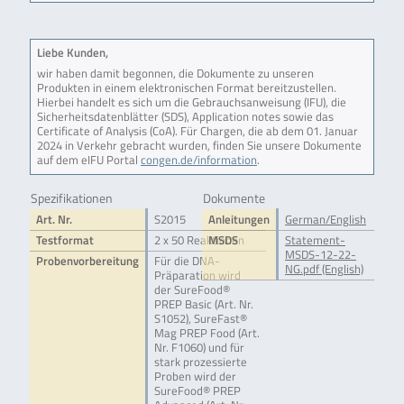
Liebe Kunden,
wir haben damit begonnen, die Dokumente zu unseren
Produkten in einem elektronischen Format bereitzustellen.
Hierbei handelt es sich um die Gebrauchsanweisung (IFU), die
Sicherheitsdatenblätter (SDS), Application notes sowie das
Certificate of Analysis (CoA). Für Chargen, die ab dem 01. Januar
2024 in Verkehr gebracht wurden, finden Sie unsere Dokumente
auf dem eIFU Portal
congen.de/information
.
Spezifikationen
Dokumente
Art. Nr.
S2015
Anleitungen
German/English
Testformat
2 x 50 Reaktionen
MSDS
Statement-
MSDS-12-22-
Probenvorbereitung
Für die DNA-
NG.pdf (English)
Präparation wird
der SureFood®
PREP Basic (Art. Nr.
S1052), SureFast®
Mag PREP Food (Art.
Nr. F1060) und für
stark prozessierte
Proben wird der
SureFood® PREP