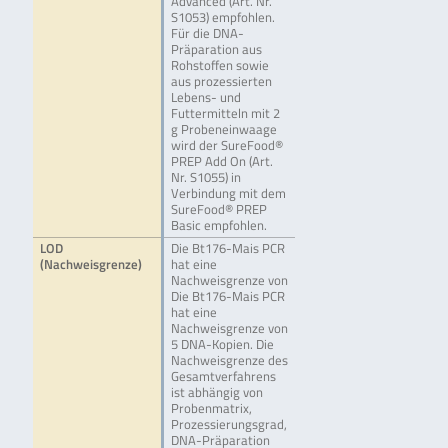
Advanced (Art. Nr.
S1053) empfohlen.
Für die DNA-
Präparation aus
Rohstoffen sowie
aus prozessierten
Lebens- und
Futtermitteln mit 2
g Probeneinwaage
wird der SureFood®
PREP Add On (Art.
Nr. S1055) in
Verbindung mit dem
SureFood® PREP
Basic empfohlen.
LOD
Die Bt176-Mais PCR
(Nachweisgrenze)
hat eine
Nachweisgrenze von
Die Bt176-Mais PCR
hat eine
Nachweisgrenze von
5 DNA-Kopien. Die
Nachweisgrenze des
Gesamtverfahrens
ist abhängig von
Probenmatrix,
Prozessierungsgrad,
DNA-Präparation