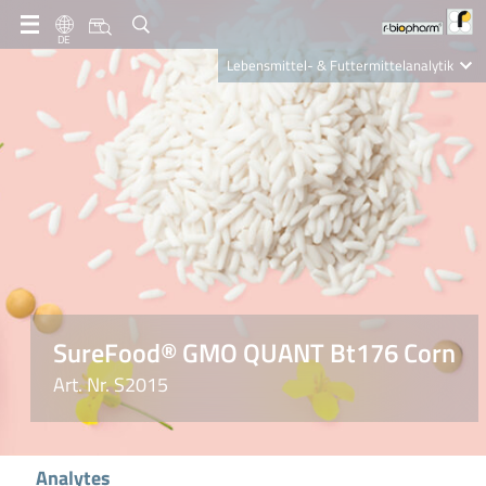
DE
Lebensmittel- & Futtermittelanalytik
Clinical Diagnostics
R-Biopharm AG
Nutrition Care
SureFood® GMO QUANT Bt176 Corn
Art. Nr. S2015
Analytes