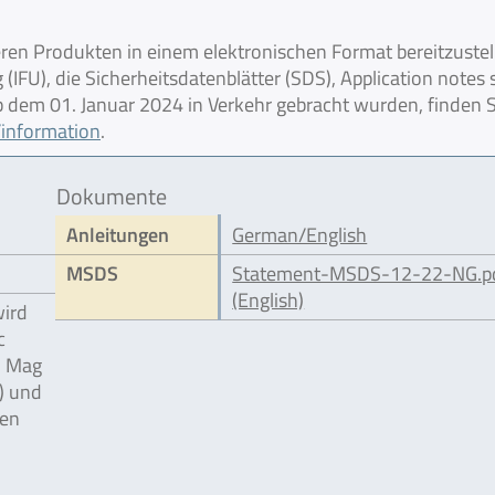
en Produkten in einem elektronischen Format bereitzustel
IFU), die Sicherheitsdatenblätter (SDS), Application notes
 ab dem 01. Januar 2024 in Verkehr gebracht wurden, finden S
information
.
Dokumente
Anleitungen
German/English
MSDS
Statement-MSDS-12-22-NG.p
(English)
wird
c
® Mag
) und
ben