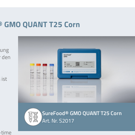
d® GMO QUANT T25 Corn
mung
r den
ist
n
SureFood® GMO QUANT T25 Corn
Art. Nr. S2017
-time