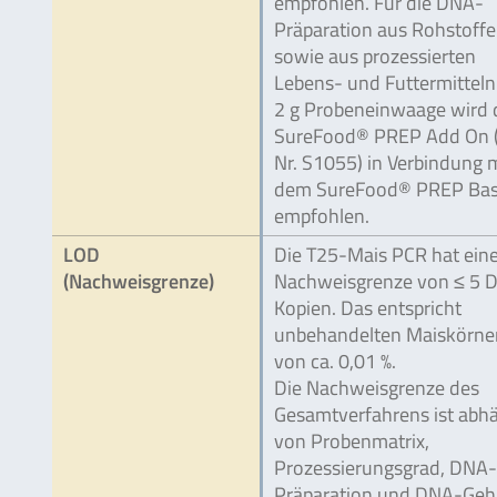
empfohlen. Für die DNA-
Präparation aus Rohstoff
sowie aus prozessierten
Lebens- und Futtermitteln
2 g Probeneinwaage wird 
SureFood® PREP Add On (
Nr. S1055) in Verbindung 
dem SureFood® PREP Bas
empfohlen.
LOD
Die T25-Mais PCR hat ein
(Nachweisgrenze)
Nachweisgrenze von ≤ 5 
Kopien. Das entspricht
unbehandelten Maiskörne
von ca. 0,01 %.
Die Nachweisgrenze des
Gesamtverfahrens ist abh
von Probenmatrix,
Prozessierungsgrad, DNA-
Präparation und DNA-Geha