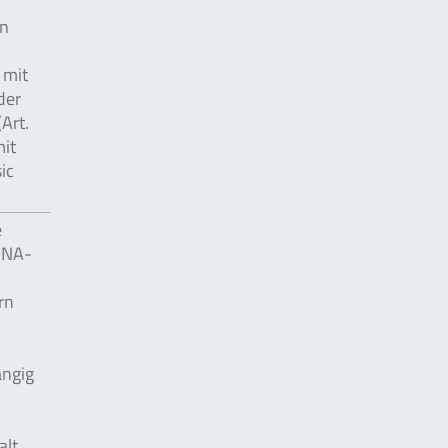
en
 mit
der
Art.
mit
ic
e
DNA-
rn
ängig
lt.