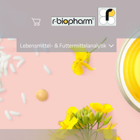
Lebensmittel- & Futtermittelanalytik
Clinical Diagnostics
R-Biopharm AG
Nutrition Care