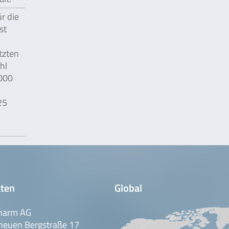
r die
st
tzten
hl
000
25
ten
Global
harm AG
neuen Bergstraße 17