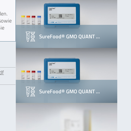
len.
 sowie
ie
SureFood® GMO QUANT …
df
SureFood® GMO QUANT …