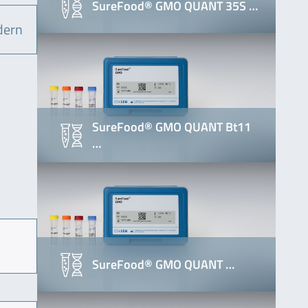
SureFood® GMO QUANT 35S …
dern
SureFood® GMO QUANT Bt11
…
SureFood® GMO QUANT …