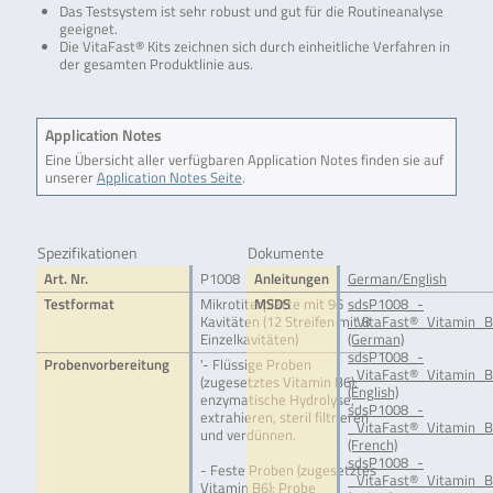
Das Testsystem ist sehr robust und gut für die Routineanalyse
geeignet.
Die VitaFast® Kits zeichnen sich durch einheitliche Verfahren in
der gesamten Produktlinie aus.
Application Notes
Eine Übersicht aller verfügbaren Application Notes finden sie auf
unserer
Application Notes Seite
.
Spezifikationen
Dokumente
Art. Nr.
P1008
Anleitungen
German/English
Testformat
Mikrotiterplatte mit 96
MSDS
sdsP1008_-
Kavitäten (12 Streifen mit 8
_VitaFast®_Vitamin_B
Einzelkavitäten)
(German)
sdsP1008_-
Probenvorbereitung
'- Flüssige Proben
_VitaFast®_Vitamin_B
(zugesetztes Vitamin B6):
(English)
enzymatische Hydrolyse,
sdsP1008_-
extrahieren, steril filtrieren
_VitaFast®_Vitamin_B
und verdünnen.
(French)
sdsP1008_-
- Feste Proben (zugesetztes
_VitaFast®_Vitamin_B
Vitamin B6): Probe