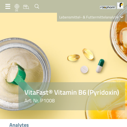
DE
Lebensmittel- & Futtermittelanalytik
Clinical Diagnostics
R-Biopharm AG
Nutrition Care
VitaFast® Vitamin B6 (Pyridoxin)
Art. Nr. P1008
Analytes