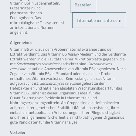
Vitamin B6) in Lebensmitteln,
Bestellen
Futtermitteln und
pharmazeutischen
Erzeugnissen. Das
Informationen anfordern
mikrobiologische Testsystem ist
an internationale Normen
angelehnt.
Allgemeines
Vitamin B6 wird aus dem Probenmaterial extrahiert und der
Extrakt verdünnt. Das Vitamin B6 Assay-Medium und der verdünnte
Extrakt werden in die Kavitäten einer Mikrotiterplatte gegeben, die
mit
Saccharomyces cerevisiae
beschichtet sind.
Saccharomyces
cerevisiae
ist auf die Anwesenheit von Vitamin B6 angewiesen. Nach
Zugabe von Vitamin B6 als Standard oder als in einer Probe
enthaltenes Vitamin wächst der Keim solange, bis das Vitamin
aufgebraucht ist.
Saccharomyces cerevisiae
gehört zu den
Hefebakterien und hat einen absoluten Wachstumsbedarf für das
Vitamin B6. Daher ist dieser Organismus ideal für die
Quantifizierung von Pyridoxin in Lebensmitteln und
Nahrungsergänzungsmitteln. Als Gruppe sind die Hefebakterien
aufgrund ihrer genetischen Stabilität (Mutationsresistenz), ihrer
einfachen metabolischen Anforderungen, ihrer Pflegeleichtigkeit
und ihrer allgemeinen Sicherheit als nicht-pathogener Organismus
gute Kandidaten für die Vitaminanalyse.
Vorteile: