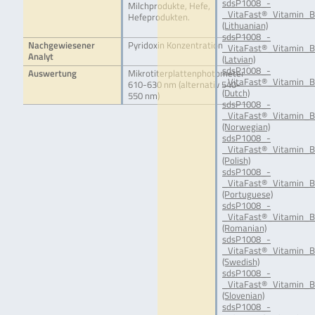
sdsP1008_-
Milchprodukte, Hefe,
_VitaFast®_Vitamin_B
Hefeprodukten.
(Lithuanian)
sdsP1008_-
Nachgewiesener
Pyridoxin Konzentration
_VitaFast®_Vitamin_B
Analyt
(Latvian)
sdsP1008_-
Auswertung
Mikrotiterplattenphotometer
_VitaFast®_Vitamin_B
610-630 nm (alternativ 540-
(Dutch)
550 nm)
sdsP1008_-
_VitaFast®_Vitamin_
(Norwegian)
sdsP1008_-
_VitaFast®_Vitamin_B
(Polish)
sdsP1008_-
_VitaFast®_Vitamin_B
(Portuguese)
sdsP1008_-
_VitaFast®_Vitamin_
(Romanian)
sdsP1008_-
_VitaFast®_Vitamin_B
(Swedish)
sdsP1008_-
_VitaFast®_Vitamin_B
(Slovenian)
sdsP1008_-