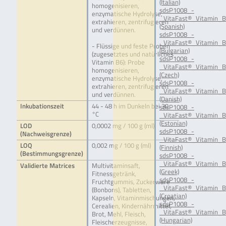
(Italian)
homogenisieren,
sdsP1008_-
enzymatische Hydrolyse,
_VitaFast®_Vitamin_B
extrahieren, zentrifugieren
(Spanish)
und verdünnen.
sdsP1008_-
_VitaFast®_Vitamin_B
- Flüssige und feste Proben
(Bulgarian)
(zugesetztes und natürliches
sdsP1008_-
Vitamin B6): Probe
_VitaFast®_Vitamin_B
homogenisieren,
(Czech)
enzymatische Hydrolyse,
sdsP1008_-
extrahieren, zentrifugieren
_VitaFast®_Vitamin_B
und verdünnen.
(Danish)
Inkubationszeit
44 - 48 h im Dunkeln bei 30
sdsP1008_-
°C
_VitaFast®_Vitamin_B
(Estonian)
LOD
0,0002 mg / 100 g (ml)
sdsP1008_-
(Nachweisgrenze)
_VitaFast®_Vitamin_B
LOQ
0,002 mg / 100 g (ml)
(Finnish)
(Bestimmungsgrenze)
sdsP1008_-
_VitaFast®_Vitamin_B
Validierte Matrices
Multivitaminsaft,
(Greek)
Fitnessgetränk,
sdsP1008_-
Fruchtgummis, Zuckerware
_VitaFast®_Vitamin_
(Bonbons), Tabletten,
(Croatian)
Kapseln, Vitaminmischungen,
sdsP1008_-
Cerealien, Kindernährmittel,
_VitaFast®_Vitamin_
Brot, Mehl, Fleisch,
(Hungarian)
Fleischerzeugnisse,