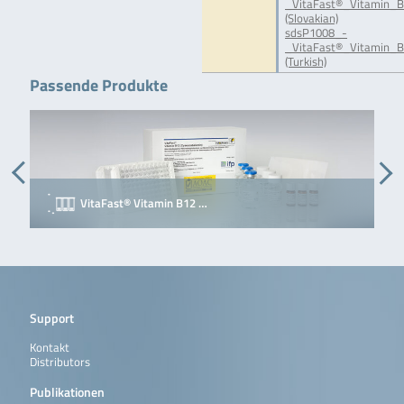
_VitaFast®_Vitamin_B
(Slovakian)
sdsP1008_-
_VitaFast®_Vitamin_B
(Turkish)
Passende Produkte
VitaFast® Vitamin B12 …
Support
Kontakt
Distributors
Publikationen