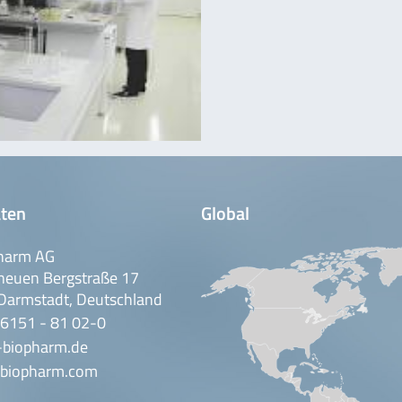
ten
Global
harm AG
neuen Bergstraße 17
Darmstadt, Deutschland
 6151 - 81 02-0
-biopharm.de
biopharm.com