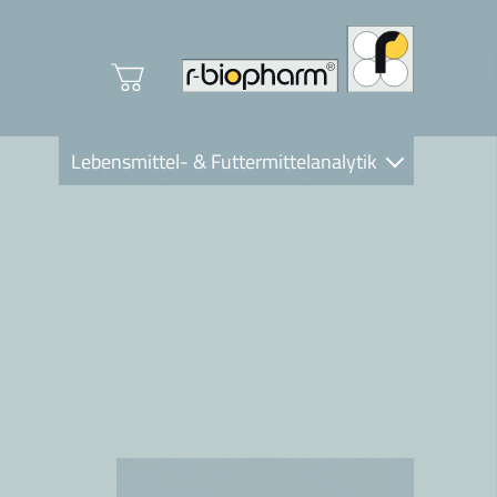
Lebensmittel- & Futtermittelanalytik
Clinical Diagnostics
R-Biopharm AG
Nutrition Care