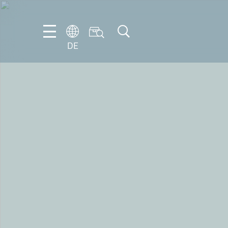
DE
DE
EN
FR
IT
NL
PT-
BR
ES