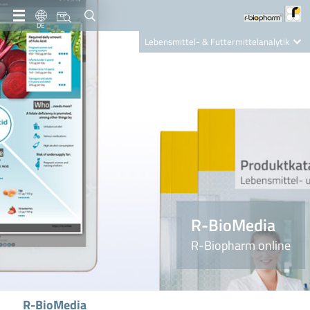
DE
Lebensmittel- & Futtermittelanalytik
Clinical Diagnostics
R-Biopharm AG
Nutrition Care
R-BioMedia
R-Biopharm online
R-BioMedia