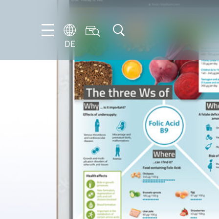
DE
DE
EN
FR
IT
NL
PT-
BR
ES