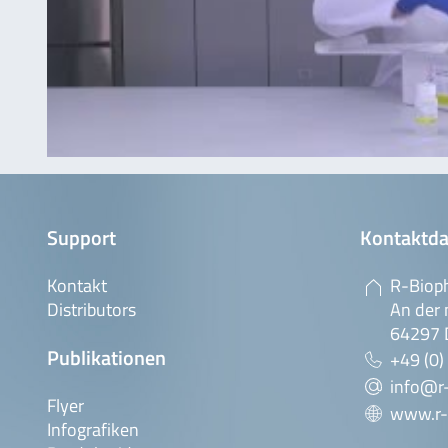
Support
Kontaktda
Kontakt
R-Biop
Distributors
An der 
64297 
Publikationen
+49 (0)
info@r
Flyer
www.r-
Infografiken