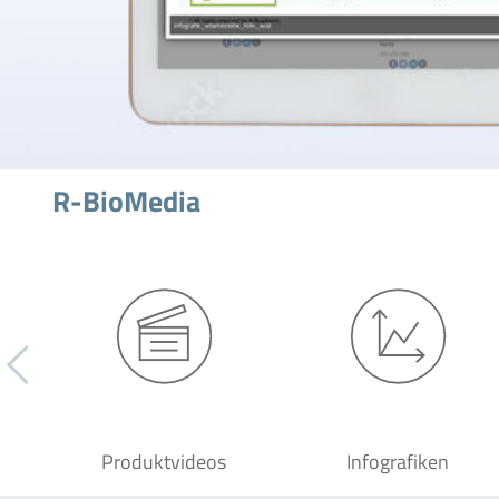
R-BioMedia
Produktvideos
Infografiken