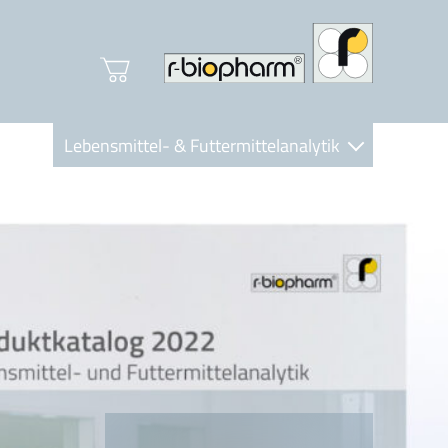
Lebensmittel- & Futtermittelanalytik
Clinical Diagnostics
R-Biopharm AG
Nutrition Care