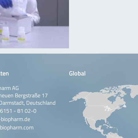
ten
Global
harm AG
neuen Bergstraße 17
Darmstadt, Deutschland
 6151 - 81 02-0
-biopharm.de
biopharm.com