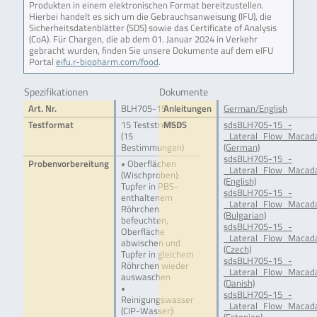
Produkten in einem elektronischen Format bereitzustellen.
Hierbei handelt es sich um die Gebrauchsanweisung (IFU), die
Sicherheitsdatenblätter (SDS) sowie das Certificate of Analysis
(CoA). Für Chargen, die ab dem 01. Januar 2024 in Verkehr
gebracht wurden, finden Sie unsere Dokumente auf dem eIFU
Portal
eifu.r-biopharm.com/food
.
Spezifikationen
Dokumente
Art. Nr.
BLH705-15
Anleitungen
German/English
Testformat
15 Teststreifen
MSDS
sdsBLH705-15_-
(15
_Lateral_Flow_Macada
Bestimmungen)
(German)
sdsBLH705-15_-
Probenvorbereitung
• Oberflächen
_Lateral_Flow_Macada
(Wischproben):
(English)
Tupfer in PBS-
sdsBLH705-15_-
enthaltenem
_Lateral_Flow_Macada
Röhrchen
(Bulgarian)
befeuchten,
sdsBLH705-15_-
Oberfläche
_Lateral_Flow_Macada
abwischen und
(Czech)
Tupfer in gleichem
sdsBLH705-15_-
Röhrchen wieder
_Lateral_Flow_Macada
auswaschen
(Danish)
•
sdsBLH705-15_-
Reinigungswasser
_Lateral_Flow_Macada
(CIP-Wasser):