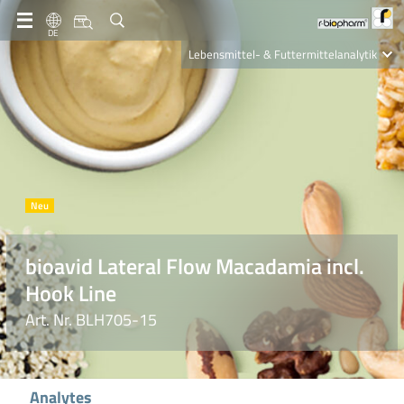
DE
Lebensmittel- & Futtermittelanalytik
Clinical Diagnostics
R-Biopharm AG
Nutrition Care
bioavid Lateral Flow Macadamia incl.
Hook Line
Art. Nr. BLH705-15
Analytes