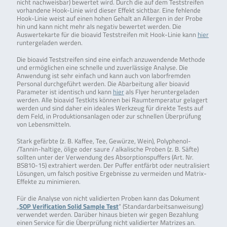
nicht nachweisbar) bewertet wird. Durch die auf dem Teststreifen
vorhandene Hook-Linie wird dieser Effekt sichtbar. Eine fehlende
Hook-Linie weist auf einen hohen Gehalt an Allergen in der Probe
hin und kann nicht mehr als negativ bewertet werden. Die
Auswertekarte für die bioavid Teststreifen mit Hook-Linie kann
hier
runtergeladen werden.
Die bioavid Teststreifen sind eine einfach anzuwendende Methode
und ermöglichen eine schnelle und zuverlässige Analyse. Die
Anwendung ist sehr einfach und kann auch von laborfremden
Personal durchgeführt werden. Die Abarbeitung aller bioavid
Parameter ist identisch und kann
hier
als Flyer heruntergeladen
werden. Alle bioavid Testkits können bei Raumtemperatur gelagert
werden und sind daher ein ideales Werkzeug für direkte Tests auf
dem Feld, in Produktionsanlagen oder zur schnellen Überprüfung
von Lebensmitteln.
Stark gefärbte (z. B. Kaffee, Tee, Gewürze, Wein), Polyphenol-
/Tannin-haltige, ölige oder saure / alkalische Proben (z. B. Säfte)
sollten unter der Verwendung des Absorptionspuffers (Art. Nr.
BS810-15) extrahiert werden. Der Puffer entfärbt oder neutralisiert
Lösungen, um falsch positive Ergebnisse zu vermeiden und Matrix-
Effekte zu minimieren.
Für die Analyse von nicht validierten Proben kann das Dokument
„
SOP Verification Solid Sample Test
“ (Standardarbeitsanweisung)
verwendet werden. Darüber hinaus bieten wir gegen Bezahlung
einen Service für die Überprüfung nicht validierter Matrizes an.