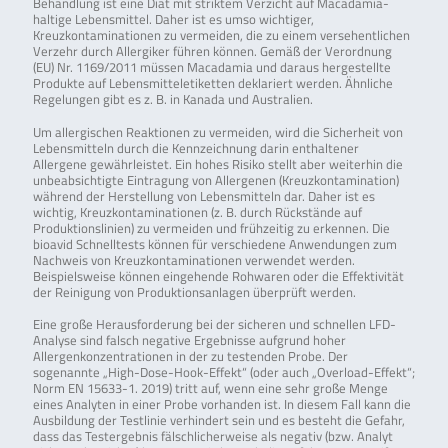
Behandlung ist eine Diät mit striktem Verzicht auf Macadamia-
haltige Lebensmittel. Daher ist es umso wichtiger,
Kreuzkontaminationen zu vermeiden, die zu einem versehentlichen
Verzehr durch Allergiker führen können. Gemäß der Verordnung
(EU) Nr. 1169/2011 müssen Macadamia und daraus hergestellte
Produkte auf Lebensmitteletiketten deklariert werden. Ähnliche
Regelungen gibt es z. B. in Kanada und Australien.
Um allergischen Reaktionen zu vermeiden, wird die Sicherheit von
Lebensmitteln durch die Kennzeichnung darin enthaltener
Allergene gewährleistet. Ein hohes Risiko stellt aber weiterhin die
unbeabsichtigte Eintragung von Allergenen (Kreuzkontamination)
während der Herstellung von Lebensmitteln dar. Daher ist es
wichtig, Kreuzkontaminationen (z. B. durch Rückstände auf
Produktionslinien) zu vermeiden und frühzeitig zu erkennen. Die
bioavid Schnelltests können für verschiedene Anwendungen zum
Nachweis von Kreuzkontaminationen verwendet werden.
Beispielsweise können eingehende Rohwaren oder die Effektivität
der Reinigung von Produktionsanlagen überprüft werden.
Eine große Herausforderung bei der sicheren und schnellen LFD-
Analyse sind falsch negative Ergebnisse aufgrund hoher
Allergenkonzentrationen in der zu testenden Probe. Der
sogenannte „High-Dose-Hook-Effekt“ (oder auch „Overload-Effekt“;
Norm EN 15633-1. 2019) tritt auf, wenn eine sehr große Menge
eines Analyten in einer Probe vorhanden ist. In diesem Fall kann die
Ausbildung der Testlinie verhindert sein und es besteht die Gefahr,
dass das Testergebnis fälschlicherweise als negativ (bzw. Analyt