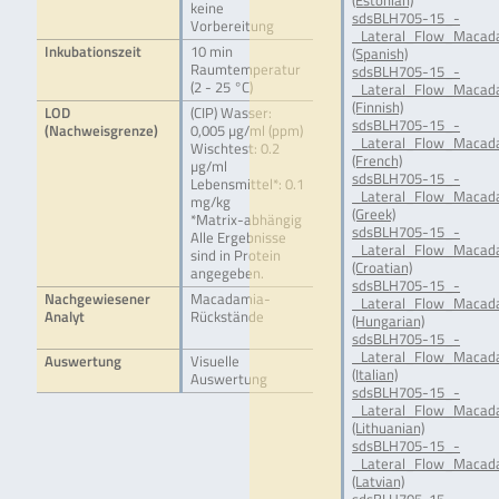
(Estonian)
keine
sdsBLH705-15_-
Vorbereitung
_Lateral_Flow_Macada
Inkubationszeit
10 min
(Spanish)
Raumtemperatur
sdsBLH705-15_-
(2 - 25 °C)
_Lateral_Flow_Macada
(Finnish)
LOD
(CIP) Wasser:
sdsBLH705-15_-
(Nachweisgrenze)
0,005 µg/ml (ppm)
_Lateral_Flow_Macada
Wischtest: 0.2
(French)
µg/ml
sdsBLH705-15_-
Lebensmittel*: 0.1
_Lateral_Flow_Macada
mg/kg
(Greek)
*Matrix-abhängig
sdsBLH705-15_-
Alle Ergebnisse
_Lateral_Flow_Macad
sind in Protein
(Croatian)
angegeben.
sdsBLH705-15_-
Nachgewiesener
Macadamia-
_Lateral_Flow_Macad
Analyt
Rückstände
(Hungarian)
sdsBLH705-15_-
_Lateral_Flow_Macada
Auswertung
Visuelle
(Italian)
Auswertung
sdsBLH705-15_-
_Lateral_Flow_Macada
(Lithuanian)
sdsBLH705-15_-
_Lateral_Flow_Macada
(Latvian)