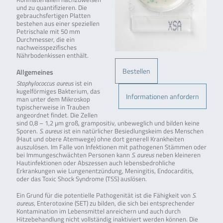
und zu quantifizieren. Die
gebrauchsfertigen Platten
bestehen aus einer speziellen
Petrischale mit 50 mm
Durchmesser, die ein
nachweisspezifisches
Nährbodenkissen enthält.
Bestellen
Allgemeines
Staphylococcus aureus
ist ein
kugelförmiges Bakterium, das
Informationen anfordern
man unter dem Mikroskop
typischerweise in Trauben
angeordnet findet. Die Zellen
sind 0,8 – 1,2 µm groß, grampositiv, unbeweglich und bilden keine
Sporen.
S. aureus
ist ein natürlicher Besiedlungskeim des Menschen
(Haut und obere Atemwege) ohne dort generell Krankheiten
auszulösen. Im Falle von Infektionen mit pathogenen Stämmen oder
bei Immungeschwächten Personen kann
S. aureus
neben kleineren
Hautinfektionen oder Abszessen auch lebensbedrohliche
Erkrankungen wie Lungenentzündung, Meningitis, Endocarditis,
oder das Toxic Shock Syndrome (TSS) auslösen.
Ein Grund für die potentielle Pathogenität ist die Fähigkeit von
S.
aureus
, Enterotoxine (SET) zu bilden, die sich bei entsprechender
Kontamination im Lebensmittel anreichern und auch durch
Hitzebehandlung nicht vollständig inaktiviert werden können. Die