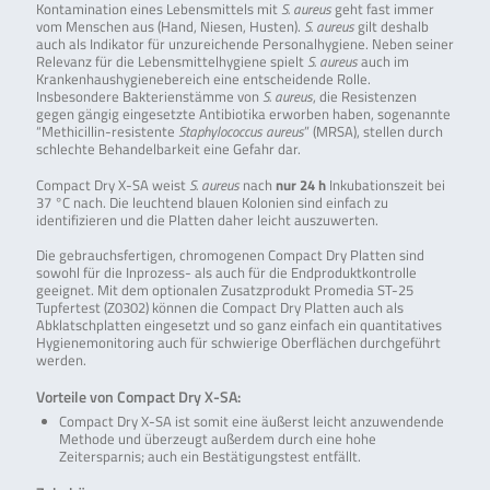
Kontamination eines Lebensmittels mit
S. aureus
geht fast immer
vom Menschen aus (Hand, Niesen, Husten).
S. aureus
gilt deshalb
auch als Indikator für unzureichende Personalhygiene. Neben seiner
Relevanz für die Lebensmittelhygiene spielt
S. aureus
auch im
Krankenhaushygienebereich eine entscheidende Rolle.
Insbesondere Bakterienstämme von
S. aureus
, die Resistenzen
gegen gängig eingesetzte Antibiotika erworben haben, sogenannte
“Methicillin-resistente
Staphylococcus aureus
” (MRSA), stellen durch
schlechte Behandelbarkeit eine Gefahr dar.
Compact Dry X-SA weist
S. aureus
nach
nur 24 h
Inkubationszeit bei
37 °C nach. Die leuchtend blauen Kolonien sind einfach zu
identifizieren und die Platten daher leicht auszuwerten.
Die gebrauchsfertigen, chromogenen Compact Dry Platten sind
sowohl für die Inprozess- als auch für die Endproduktkontrolle
geeignet. Mit dem optionalen Zusatzprodukt Promedia ST-25
Tupfertest (Z0302) können die Compact Dry Platten auch als
Abklatschplatten eingesetzt und so ganz einfach ein quantitatives
Hygienemonitoring auch für schwierige Oberflächen durchgeführt
werden.
Vorteile von Compact Dry X-SA:
Compact Dry X-SA ist somit eine äußerst leicht anzuwendende
Methode und überzeugt außerdem durch eine hohe
Zeitersparnis; auch ein Bestätigungstest entfällt.