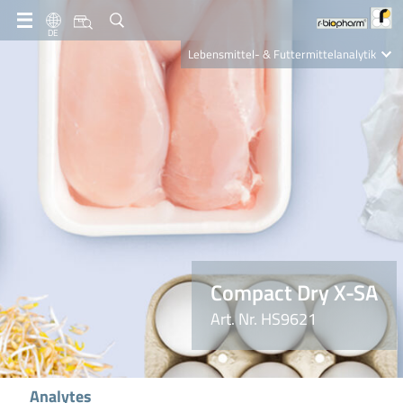
DE
Lebensmittel- & Futtermittelanalytik
Clinical Diagnostics
R-Biopharm AG
Nutrition Care
Compact Dry X-SA
Art. Nr. HS9621
Analytes