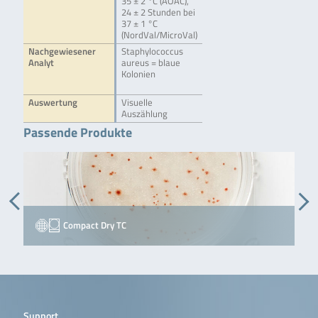
35 ± 2 °C (AOAC),
24 ± 2 Stunden bei
37 ± 1 °C
(NordVal/MicroVal)
Nachgewiesener
Staphylococcus
Analyt
aureus = blaue
Kolonien
Auswertung
Visuelle
Auszählung
Passende Produkte
Compact Dry TC
Support