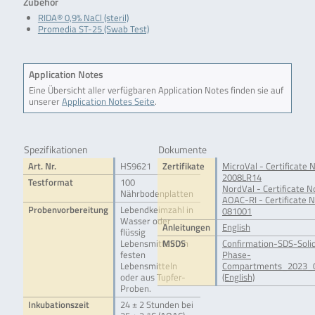
Zubehör
RIDA® 0,9% NaCl (steril)
Promedia ST-25 (Swab Test)
Application Notes
Eine Übersicht aller verfügbaren Application Notes finden sie auf
unserer
Application Notes Seite
.
Spezifikationen
Dokumente
Art. Nr.
HS9621
Zertifikate
MicroVal - Certificate N
2008LR14
Testformat
100
NordVal - Certificate N
Nährbodenplatten
AOAC-RI - Certificate N
Probenvorbereitung
Lebendkeimzahl in
081001
Wasser oder
Anleitungen
English
flüssig
Lebensmitteln, in
MSDS
Confirmation-SDS-Soli
festen
Phase-
Lebensmitteln
Compartments_2023_0
oder aus Tupfer-
(English)
Proben.
Inkubationszeit
24 ± 2 Stunden bei