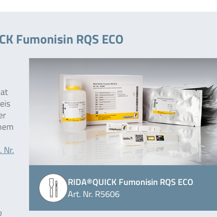
ICK Fumonisin RQS ECO
at
eis
er
inem
. Nr.
RIDA®QUICK Fumonisin RQS ECO
Art. Nr. R5606
m