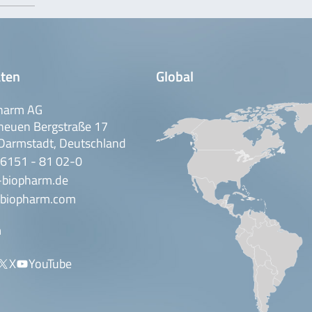
ten
Global
harm AG
neuen Bergstraße 17
Darmstadt, Deutschland
 6151 - 81 02-0
-biopharm.de
biopharm.com
n
X
YouTube