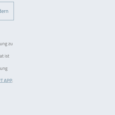
dern
tung zu
t ist
rung
T APP
.