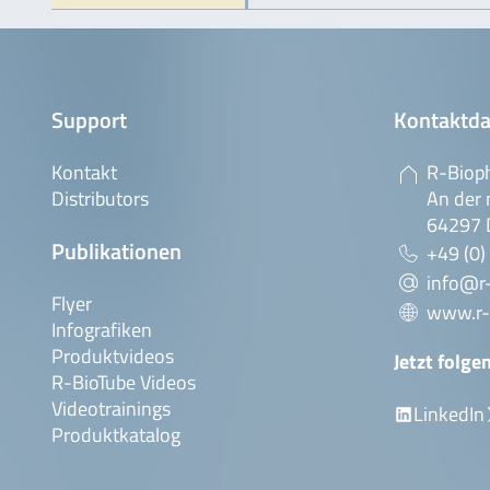
Support
Kontaktda
Kontakt
R-Biop
Distributors
An der 
64297 
Publikationen
+49 (0)
info@r
Flyer
www.r-
Infografiken
Produktvideos
Jetzt folge
R-BioTube Videos
Videotrainings
LinkedIn
Produktkatalog