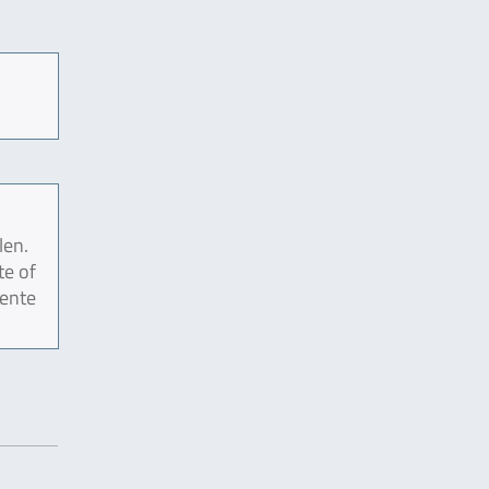
len.
te of
mente