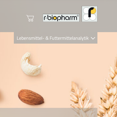
Lebensmittel- & Futtermittelanalytik
Clinical Diagnostics
R-Biopharm AG
Nutrition Care