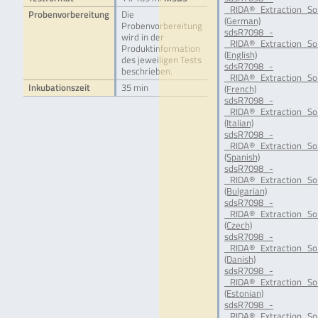
_RIDA®_Extraction_Sol
Probenvorbereitung
Die
(German)
Probenvorbereitung
sdsR7098_-
wird in der
_RIDA®_Extraction_Sol
Produktinformation
(English)
des jeweiligen Tests
sdsR7098_-
beschrieben.
_RIDA®_Extraction_Sol
Inkubationszeit
35 min
(French)
sdsR7098_-
_RIDA®_Extraction_Sol
(Italian)
sdsR7098_-
_RIDA®_Extraction_Sol
(Spanish)
sdsR7098_-
_RIDA®_Extraction_Sol
(Bulgarian)
sdsR7098_-
_RIDA®_Extraction_Sol
(Czech)
sdsR7098_-
_RIDA®_Extraction_Sol
(Danish)
sdsR7098_-
_RIDA®_Extraction_Sol
(Estonian)
sdsR7098_-
_RIDA®_Extraction_Sol