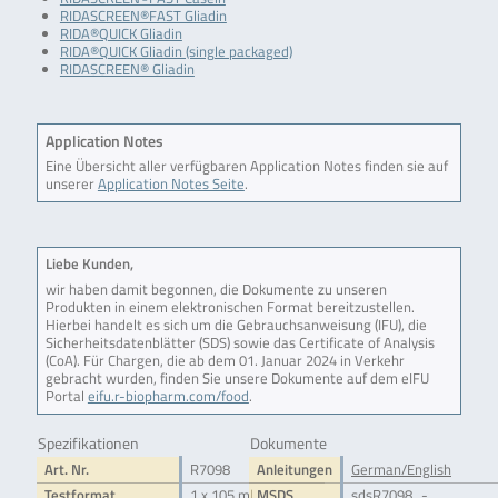
RIDASCREEN®FAST Gliadin
RIDA®QUICK Gliadin
RIDA®QUICK Gliadin (single packaged)
RIDASCREEN® Gliadin
Application Notes
Eine Übersicht aller verfügbaren Application Notes finden sie auf
unserer
Application Notes Seite
.
Liebe Kunden,
wir haben damit begonnen, die Dokumente zu unseren
Produkten in einem elektronischen Format bereitzustellen.
Hierbei handelt es sich um die Gebrauchsanweisung (IFU), die
Sicherheitsdatenblätter (SDS) sowie das Certificate of Analysis
(CoA). Für Chargen, die ab dem 01. Januar 2024 in Verkehr
gebracht wurden, finden Sie unsere Dokumente auf dem eIFU
Portal
eifu.r-biopharm.com/food
.
Spezifikationen
Dokumente
Art. Nr.
R7098
Anleitungen
German/English
Testformat
1 x 105 ml
MSDS
sdsR7098_-