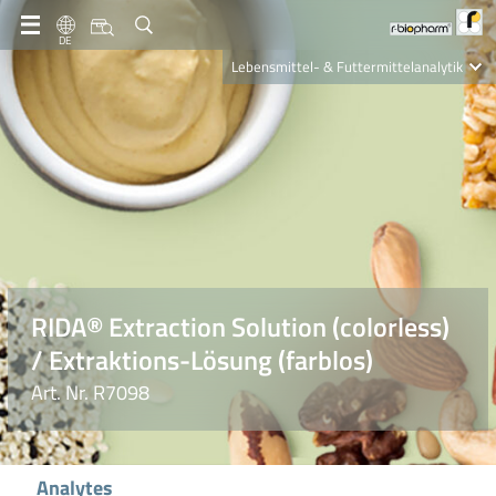
DE
Lebensmittel- & Futtermittelanalytik
Clinical Diagnostics
R-Biopharm AG
Nutrition Care
RIDA® Extraction Solution (colorless)
/ Extraktions-Lösung (farblos)
Art. Nr. R7098
Analytes