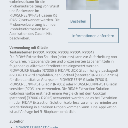
(colorless) kann für die
Probenaufarbeitung von Wurst
und Backwaren im
RIDASCREEN®FAST Casein Kit
(R4612) verwendet werden. Die
Bestellen
Probenvorbereitung ist in der
Produktinformation bzw.
Applikation des Casein Kits
Informationen anfordern
beschrieben.
Verwendung mit Gliadin
Testsystemen (R7001, R7002, R7003, R7004, R7051)
Die RIDA® Extraction Solution (colorless) kann zur Aufarbeitung von
Rohwaren, hitzebehandelten und prozessierten Lebensmitteln in
folgenden qualitativen Streifentests eingesetzt werden:
RIDA®QUICK Gliadin (R7003) & RIDA®QUICK Gliadin (single packaged)
(R7004). Es wird empfohlen, den Cocktail (patented) (R7006 / R7016)
für die quantitative Analyse im RIDASCREEN® Gliadin (R7001),
RIDASCREEN®FAST Gliadin (R7002) oder RIDASCREEN®FAST Gliadin
sensitive (R7051) zu verwenden. Die RIDA® Extraction Solution
(colorless) sollte erst nach einem Vergleich mit dem Cocktail
(patented) (R7006 / R7016) verwendet werden, da es bei Extraktion
mit der RIDA® Extraction Solution (colorless) zu einer verminderten
Wiederfindung in einzelnen Proben kommen kann. Eine Applikation
ist auf Anfrage bei R-Biopharm erhältlich.
Zubehör
RIDASCREEN®FAST Casein