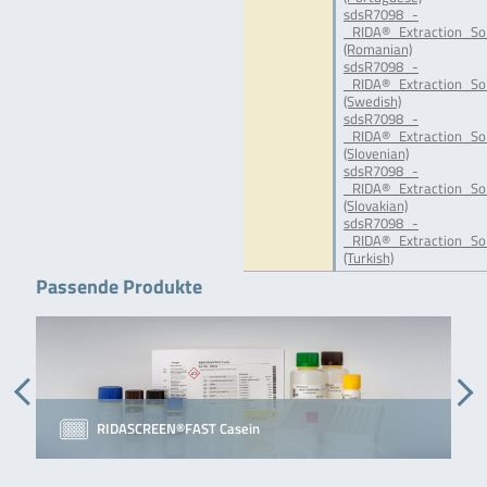
sdsR7098_-
_RIDA®_Extraction_Sol
(Romanian)
sdsR7098_-
_RIDA®_Extraction_Sol
(Swedish)
sdsR7098_-
_RIDA®_Extraction_Sol
(Slovenian)
sdsR7098_-
_RIDA®_Extraction_Sol
(Slovakian)
sdsR7098_-
_RIDA®_Extraction_Sol
(Turkish)
Passende Produkte
RIDASCREEN®FAST Casein
C