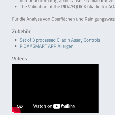
Immunochromatographic Dipstick: Collaborative S
The Validation of the RIDA®QUICK Gliadin for AO
Für die Analyse von Oberflächen und Reinigungswasse
Zubehör
Set of 3 processed Gliadin Assay Controls
RIDA®SMART APP Allergen
Videos