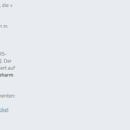
 die <
n in
 R5-
). Der
ert auf
opharm
menten:
tikel