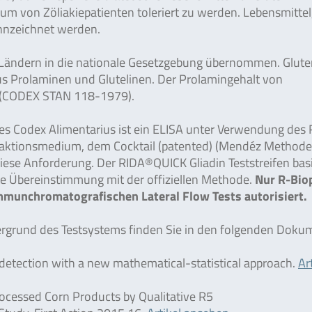
um von Zöliakiepatienten toleriert zu werden. Lebensmittel,
ennzeichnet werden.
 Ländern in die nationale Gesetzgebung übernommen. Glute
us Prolaminen und Glutelinen. Der Prolamingehalt von
gt (CODEX STAN 118-1979).
des Codex Alimentarius ist ein ELISA unter Verwendung des
traktionsmedium, dem Cocktail (patented) (Mendéz Methode
 diese Anforderung. Der RIDA®QUICK Gliadin Teststreifen basi
te Übereinstimmung mit der offiziellen Methode.
Nur R-Bi
mmunchromatografischen Lateral Flow Tests autorisiert.
ergrund des Testsystems finden Sie in den folgenden Doku
en detection with a new mathematical-statistical approach.
Ar
ocessed Corn Products by Qualitative R5