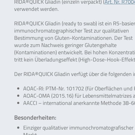
RIDA®QUICK Gliadin (einzeln verpackt) (
Art. Nr. R700
verwendet werden.
RIDA®QUICK Gliadin (ready to swab) ist ein R5-basier
immunochromatographischer Test zur qualitativen
Bestimmung von Gluten-Kontaminationen. Der Test
wurde zum Nachweis geringer Glutengehalte
(Kontaminationen) entwickelt. Bei hohen Konzentrat
tritt kein Überladungseffekt (High-Dose-Hook-Effekt)
Der RIDA®QUICK Gliadin verfügt über die folgenden i
AOAC-RI: PTM-Nr. 101702 (für Oberflächen und 
AOAC-OMA (2015.16) für Lebensmittelmatrizes auf
AACCI – international anerkannte Methode 38-6
Besonderheiten:
Einziger qualitativer immunochromatografischer
Markt.