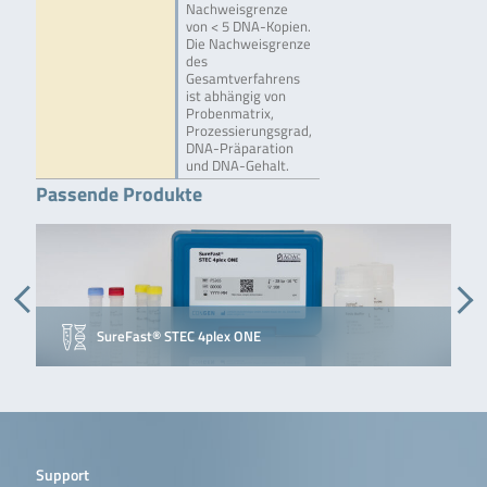
Nachweisgrenze
von < 5 DNA-Kopien.
Die Nachweisgrenze
des
Gesamtverfahrens
ist abhängig von
Probenmatrix,
Prozessierungsgrad,
DNA-Präparation
und DNA-Gehalt.
Passende Produkte
SureFast® STEC 4plex ONE
Support