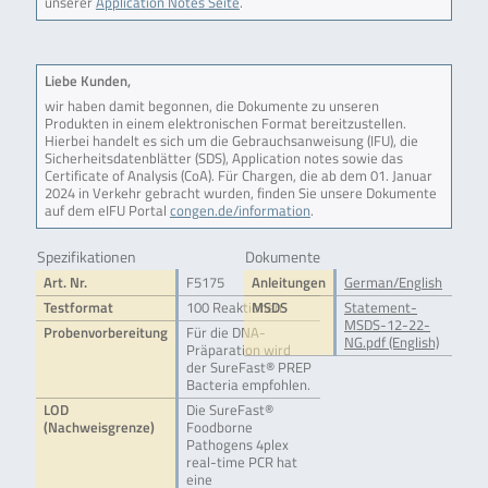
unserer
Application Notes Seite
.
Liebe Kunden,
wir haben damit begonnen, die Dokumente zu unseren
Produkten in einem elektronischen Format bereitzustellen.
Hierbei handelt es sich um die Gebrauchsanweisung (IFU), die
Sicherheitsdatenblätter (SDS), Application notes sowie das
Certificate of Analysis (CoA). Für Chargen, die ab dem 01. Januar
2024 in Verkehr gebracht wurden, finden Sie unsere Dokumente
auf dem eIFU Portal
congen.de/information
.
Spezifikationen
Dokumente
Art. Nr.
F5175
Anleitungen
German/English
Testformat
100 Reaktionen
MSDS
Statement-
MSDS-12-22-
Probenvorbereitung
Für die DNA-
NG.pdf (English)
Präparation wird
der SureFast® PREP
Bacteria empfohlen.
LOD
Die SureFast®
(Nachweisgrenze)
Foodborne
Pathogens 4plex
real-time PCR hat
eine