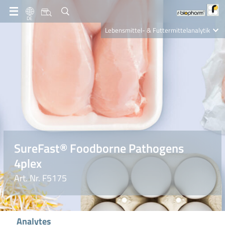
DE
Lebensmittel- & Futtermittelanalytik
Clinical Diagnostics
R-Biopharm AG
Nutrition Care
SureFast® Foodborne Pathogens
4plex
Art. Nr. F5175
Analytes