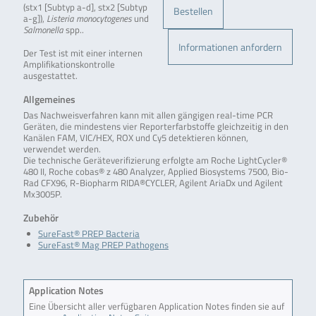
(stx1 [Subtyp a-d], stx2 [Subtyp
Bestellen
a-g]),
Listeria monocytogenes
und
Salmonella
spp..
Informationen anfordern
Der Test ist mit einer internen
Amplifikationskontrolle
ausgestattet.
Allgemeines
Das Nachweisverfahren kann mit allen gängigen real-time PCR
Geräten, die mindestens vier Reporterfarbstoffe gleichzeitig in den
Kanälen FAM, VIC/HEX, ROX und Cy5 detektieren können,
verwendet werden.
Die technische Geräteverifizierung erfolgte am Roche LightCycler®
480 II, Roche cobas® z 480 Analyzer, Applied Biosystems 7500, Bio-
Rad CFX96, R-Biopharm RIDA®CYCLER, Agilent AriaDx und Agilent
Mx3005P.
Zubehör
SureFast® PREP Bacteria
SureFast® Mag PREP Pathogens
Application Notes
Eine Übersicht aller verfügbaren Application Notes finden sie auf