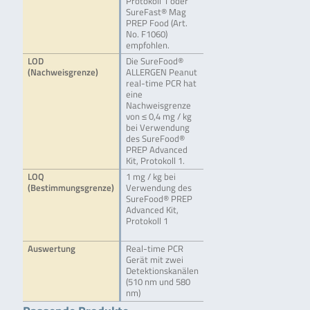
Protokoll 1 oder
SureFast® Mag
PREP Food (Art.
No. F1060)
empfohlen.
LOD
Die SureFood®
(Nachweisgrenze)
ALLERGEN Peanut
real-time PCR hat
eine
Nachweisgrenze
von ≤ 0,4 mg / kg
bei Verwendung
des SureFood®
PREP Advanced
Kit, Protokoll 1.
LOQ
1 mg / kg bei
(Bestimmungsgrenze)
Verwendung des
SureFood® PREP
Advanced Kit,
Protokoll 1
Auswertung
Real-time PCR
Gerät mit zwei
Detektionskanälen
(510 nm und 580
nm)