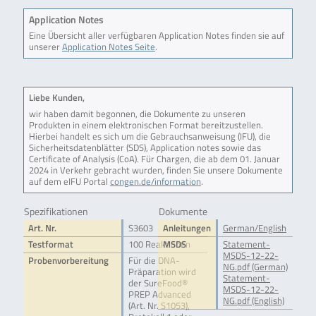
Application Notes
Eine Übersicht aller verfügbaren Application Notes finden sie auf
unserer
Application Notes Seite
.
Liebe Kunden,
wir haben damit begonnen, die Dokumente zu unseren
Produkten in einem elektronischen Format bereitzustellen.
Hierbei handelt es sich um die Gebrauchsanweisung (IFU), die
Sicherheitsdatenblätter (SDS), Application notes sowie das
Certificate of Analysis (CoA). Für Chargen, die ab dem 01. Januar
2024 in Verkehr gebracht wurden, finden Sie unsere Dokumente
auf dem eIFU Portal
congen.de/information
.
Spezifikationen
Dokumente
Art. Nr.
S3603
Anleitungen
German/English
Testformat
100 Reaktionen
MSDS
Statement-
MSDS-12-22-
Probenvorbereitung
Für die DNA-
NG.pdf (German)
Präparation wird
Statement-
der SureFood®
MSDS-12-22-
PREP Advanced
NG.pdf (English)
(Art. Nr. S1053),