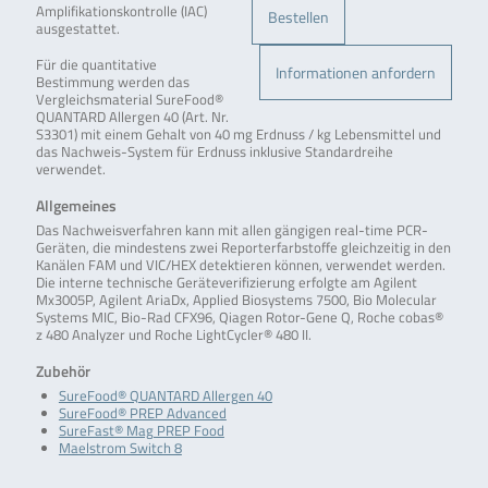
Amplifikationskontrolle (IAC)
Bestellen
ausgestattet.
Für die quantitative
Informationen anfordern
Bestimmung werden das
Vergleichsmaterial SureFood®
QUANTARD Allergen 40 (Art. Nr.
S3301) mit einem Gehalt von 40 mg Erdnuss / kg Lebensmittel und
das Nachweis-System für Erdnuss inklusive Standardreihe
verwendet.
Allgemeines
Das Nachweisverfahren kann mit allen gängigen real-time PCR-
Geräten, die mindestens zwei Reporterfarbstoffe gleichzeitig in den
Kanälen FAM und VIC/HEX detektieren können, verwendet werden.
Die interne technische Geräteverifizierung erfolgte am Agilent
Mx3005P, Agilent AriaDx, Applied Biosystems 7500, Bio Molecular
Systems MIC, Bio-Rad CFX96, Qiagen Rotor-Gene Q, Roche cobas®
z 480 Analyzer und Roche LightCycler® 480 II.
Zubehör
SureFood® QUANTARD Allergen 40
SureFood® PREP Advanced
SureFast® Mag PREP Food
Maelstrom Switch 8