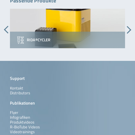
Passende Produkte
RIDA®CYCLER
Support
Kontakt
Distributors
Publikationen
Flyer
Infografiken
Produktvideos
R-BioTube Videos
Videotrainings