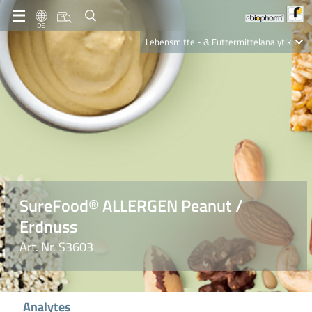
DE
Lebensmittel- & Futtermittelanalytik
Clinical Diagnostics
R-Biopharm AG
Nutrition Care
SureFood® ALLERGEN Peanut /
Erdnuss
Art. Nr. S3603
Analytes