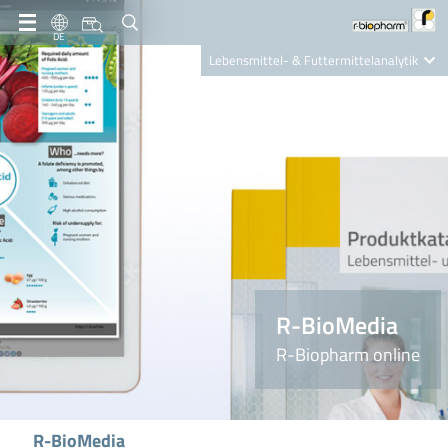
DE
Lebensmittel- & Futtermittelanalytik
Clinical Diagnostics
R-Biopharm AG
Nutrition Care
R-BioMedia
R-Biopharm online
R-BioMedia