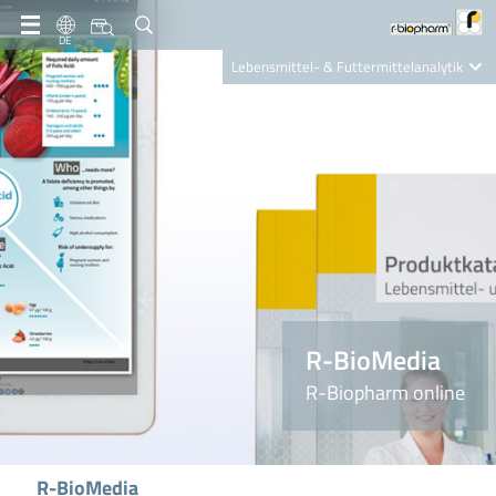
DE
Lebensmittel- & Futtermittelanalytik
Clinical Diagnostics
R-Biopharm AG
Nutrition Care
R-BioMedia
R-Biopharm online
R-BioMedia