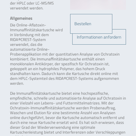
der HPLC oder LC-MS/MS
verwendet werden.
Allgemeines
Bestellen
Die Online-Aflatoxin-
Immunaffinitätskartusche wird
in Verbindung mit dem
Informationen anfordern
RIDA®CREST-System
verwendet, das die
automatisierte Online-
Probenapplikation mit der quantitativen Analyse von Ochratoxin
kombiniert. Die Immunaffinitätskartusche enthält einen
monoklonalen Antikörper, der spezifisch für Ochratoxin ist,
gekoppelt an ein hydrophiles Polymer, das hohem Druck
standhalten kann. Dadurch kann die Kartusche direkt online mit
dem HPLC-Systemteil des RIDA®CREST-Systems aufgenommen
werden.
Die Immunaffinitätskartusche bietet eine hochspezifische,
empfindliche, schnelle und automatisierte Analyse auf Ochratoxin in
einer Vielzahl von Lebens- und Futtermittelmatrizes. Mit der
Ochratoxin-Immunaffinitätskartusche werden Probenauftrag,
Waschen und Elution für eine bestimmte Anzahl von Analysen
online durchgeführt, bevor die Kartusche automatisch entfernt und
durch eine neue Kartusche ersetzt wird. Es hat sich erwiesen, dass
dieser Grad der Wiederverwendung eine optimale
Kartuschenleistung bietet und Interferenzen oder Verschleppungen