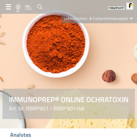
DE
Lebensmittel- & Futtermittelanalytik
Clinical Diagnostics
R-Biopharm AG
Nutrition Care
IMMUNOPREP® ONLINE OCHRATOXIN
Art. Nr. RBRP901 / RBRP901/48
Analytes