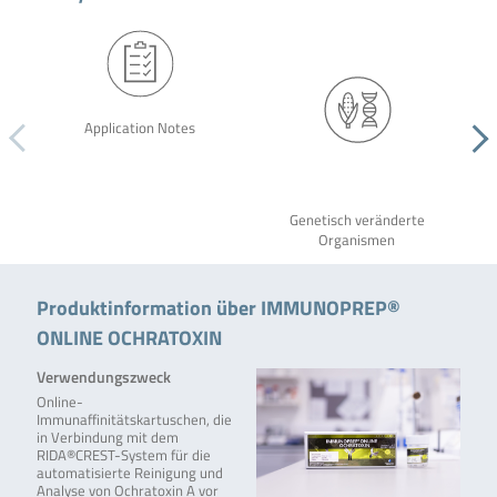
Application Notes
Genetisch veränderte
Organismen
Produktinformation über IMMUNOPREP®
ONLINE OCHRATOXIN
Verwendungszweck
Online-
Immunaffinitätskartuschen, die
in Verbindung mit dem
RIDA®CREST-System für die
automatisierte Reinigung und
Analyse von Ochratoxin A vor