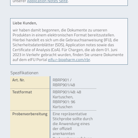
unserer
Application Notes Seite
.
Liebe Kunden,
wir haben damit begonnen, die Dokumente zu unseren
Produkten in einem elektronischen Format bereitzustellen.
Hierbei handelt es sich um die Gebrauchsanweisung (IFU), die
Sicherheitsdatenblätter (SDS), Application notes sowie das
Certificate of Analysis (CoA). Für Chargen, die ab dem 01. Juni
2023 in Verkehr gebracht wurden, finden Sie unsere Dokumente
auf dem eIFU Portal
eifu.r-biopharm.com/rbr
.
Spezifikationen
Art. Nr.
RBRP901 /
RBRP901/48
Testformat
RBRP901/48: 48
Kartuschen,
RBRP901: 96
Kartuschen
Probenvorbereitung
Eine repräsentative
Stichprobe sollte durch
die Anwendung eines
der offiziell
anerkannten