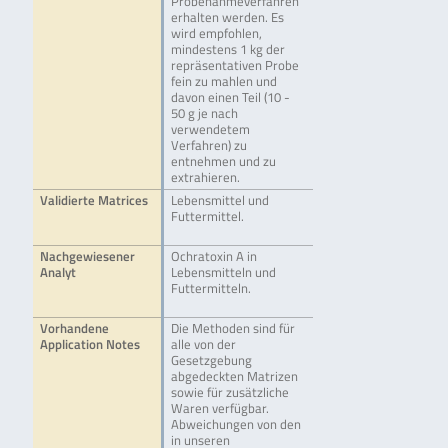
Probenahmeverfahren
erhalten werden. Es
wird empfohlen,
mindestens 1 kg der
repräsentativen Probe
fein zu mahlen und
davon einen Teil (10 -
50 g je nach
verwendetem
Verfahren) zu
entnehmen und zu
extrahieren.
Validierte Matrices
Lebensmittel und
Futtermittel.
Nachgewiesener
Ochratoxin A in
Analyt
Lebensmitteln und
Futtermitteln.
Vorhandene
Die Methoden sind für
Application Notes
alle von der
Gesetzgebung
abgedeckten Matrizen
sowie für zusätzliche
Waren verfügbar.
Abweichungen von den
in unseren