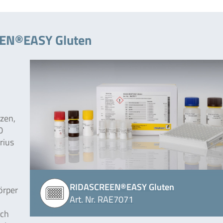
EEN®EASY Gluten
zen,
0
rius
RIDASCREEN®EASY Gluten
örper
Art. Nr. RAE7071
rch