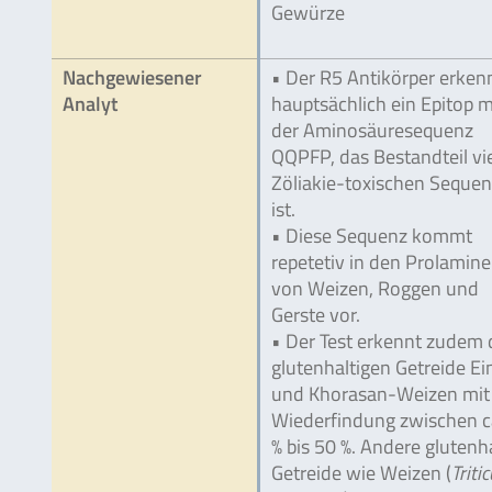
Gewürze
Nachgewiesener
• Der R5 Antikörper erken
Analyt
hauptsächlich ein Epitop m
der Aminosäuresequenz
QQPFP, das Bestandteil vie
Zöliakie-toxischen Seque
ist.
• Diese Sequenz kommt
repetetiv in den Prolamin
von Weizen, Roggen und
Gerste vor.
• Der Test erkennt zudem 
glutenhaltigen Getreide E
und Khorasan-Weizen mit 
Wiederfindung zwischen c
% bis 50 %. Andere glutenh
Getreide wie Weizen (
Triti