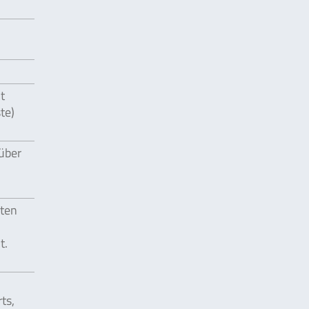
t
te)
 über
eten
t.
ts,