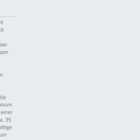
nt
it
ler
nzen
en
die
inkorn
einer
a. 35
altige
cum