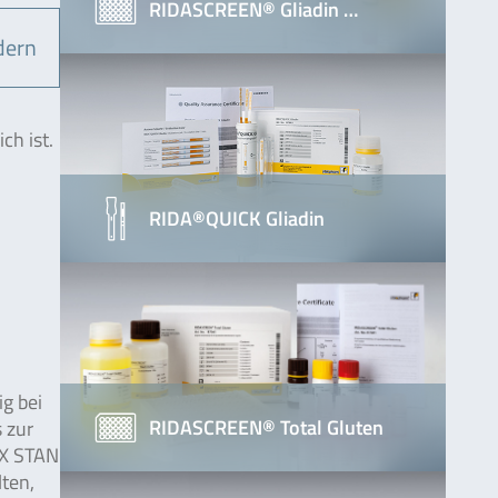
RIDASCREEN® Gliadin …
dern
ch ist.
RIDA®QUICK Gliadin
g bei
RIDASCREEN® Total Gluten
 zur
EX STAN
lten,