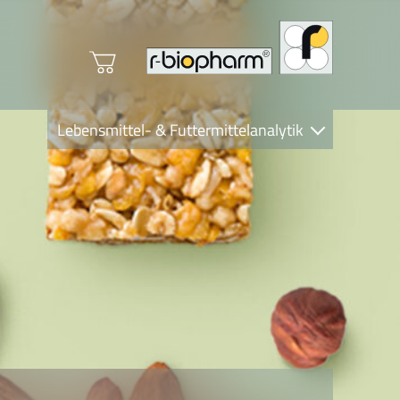
Lebensmittel- & Futtermittelanalytik
Clinical Diagnostics
R-Biopharm AG
Nutrition Care