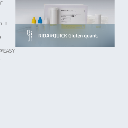
i“
n in
RIDA®QUICK Gluten quant.
e
EN®EASY
.