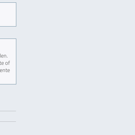
len.
te of
mente