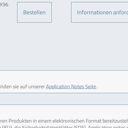
FX96
.
Bestellen
Informationen anfor
finden sie auf unserer
Application Notes Seite
.
en Produkten in einem elektronischen Format bereitzustel
IFU), die Sicherheitsdatenblätter (SDS), Application notes