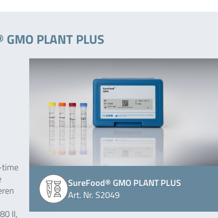
d® GMO PLANT PLUS
-time
e
SureFood® GMO PLANT PLUS
eren
Art. Nr. S2049
0 II,