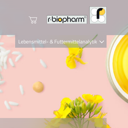
Lebensmittel- & Futtermittelanalytik
Clinical Diagnostics
R-Biopharm AG
Nutrition Care