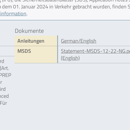
 ab dem 01. Januar 2024 in Verkehr gebracht wurden, finden S
information
.
Dokumente
Anleitungen
German/English
MSDS
Statement-MSDS-12-22-NG.p
(English)
rd
Art.
 PREP
r
ird
nced
 Für