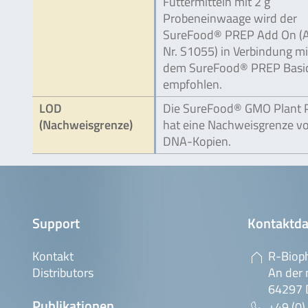
Futtermitteln mit 2 g
Probeneinwaage wird der
SureFood® PREP Add On (A
Nr. S1055) in Verbindung mi
dem SureFood® PREP Basi
empfohlen.
LOD
Die SureFood® GMO Plant
(Nachweisgrenze)
hat eine Nachweisgrenze vo
DNA-Kopien.
Support
Kontaktda
Kontakt
R-Biop
Distributors
An der 
64297 
Publikationen
+49 (0)