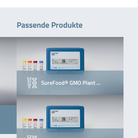
Passende Produkte
SureFood® GMO Plant …