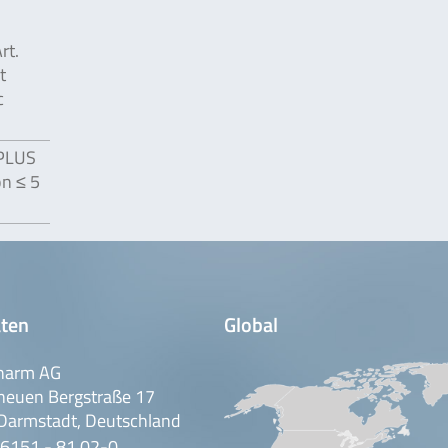
rt.
t
c
 PLUS
n ≤ 5
ten
Global
harm AG
neuen Bergstraße 17
Darmstadt, Deutschland
 6151 - 81 02-0