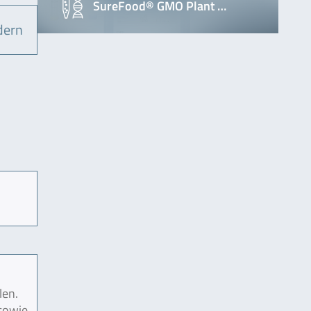
SureFood® GMO Plant …
dern
len.
 sowie