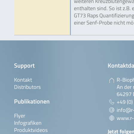
weiteren Kreuzblütengew
enthalten sind. So ist z.B. 
GT73 Raps Quantifizierung
einer Senf-Probe nicht mög
Support
Kontaktda
Kontakt
R-Biop
Distributors
An der 
64297 
Publikationen
+49 (0)
info@r
Flyer
www.r-
Infografiken
Produktvideos
Jetzt folge