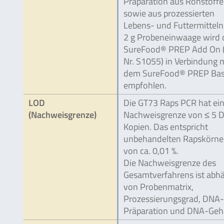
Präparation aus Rohstoff
sowie aus prozessierten
Lebens- und Futtermitteln
2 g Probeneinwaage wird 
SureFood® PREP Add On (
Nr. S1055) in Verbindung 
dem SureFood® PREP Bas
empfohlen.
LOD
Die GT73 Raps PCR hat ei
(Nachweisgrenze)
Nachweisgrenze von ≤ 5 
Kopien. Das entspricht
unbehandelten Rapskörne
von ca. 0,01 %.
Die Nachweisgrenze des
Gesamtverfahrens ist abh
von Probenmatrix,
Prozessierungsgrad, DNA-
Präparation und DNA-Geha