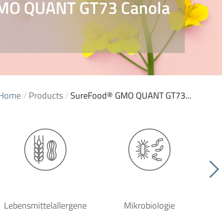
MO QUANT GT73 Canola
Home
/
Products
/
SureFood® GMO QUANT GT73...
Lebensmittelallergene
Mikrobiologie