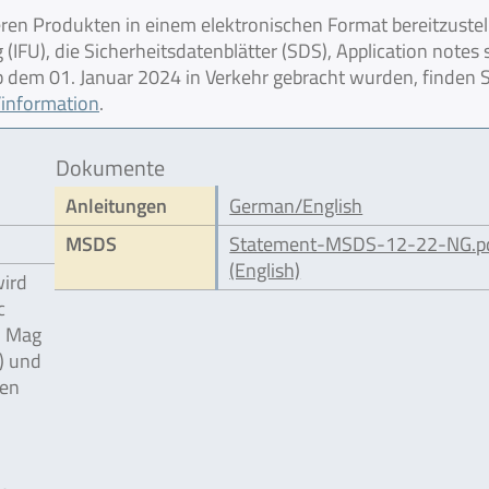
en Produkten in einem elektronischen Format bereitzustel
IFU), die Sicherheitsdatenblätter (SDS), Application notes
 ab dem 01. Januar 2024 in Verkehr gebracht wurden, finden S
information
.
Dokumente
Anleitungen
German/English
MSDS
Statement-MSDS-12-22-NG.p
(English)
wird
c
® Mag
) und
ben