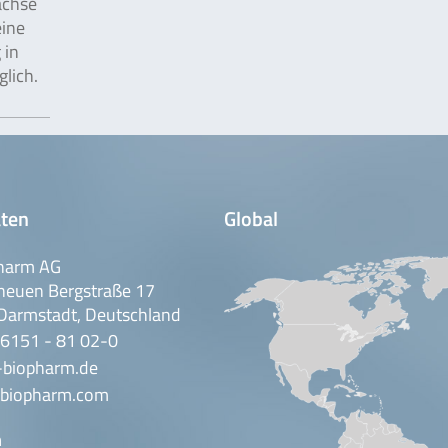
ächse
eine
 in
lich.
ten
Global
harm AG
neuen Bergstraße 17
Darmstadt, Deutschland
 6151 - 81 02-0
-biopharm.de
biopharm.com
n