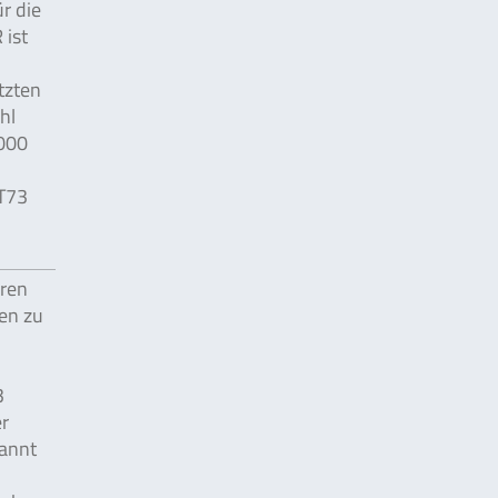
r die
 ist
tzten
hl
000
T73
ren
en zu
3
er
kannt