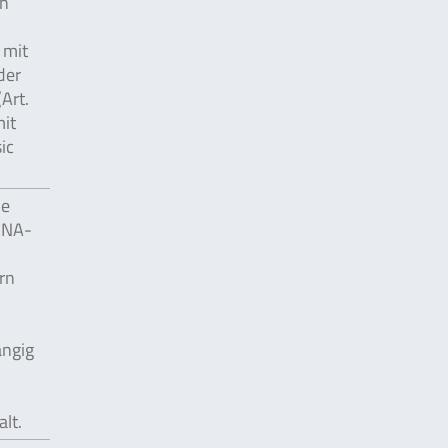
en
 mit
der
Art.
mit
ic
ne
DNA-
rn
ängig
lt.