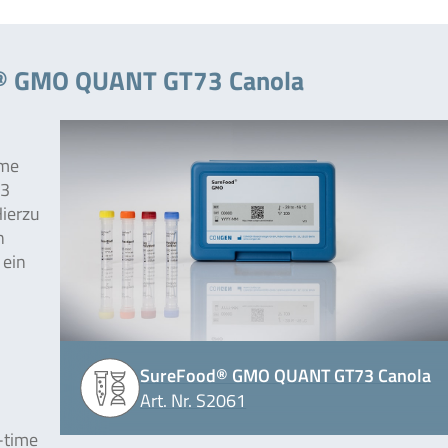
d® GMO QUANT GT73 Canola
ime
73
ierzu
n
ein
SureFood® GMO QUANT GT73 Canola
Art. Nr. S2061
-time