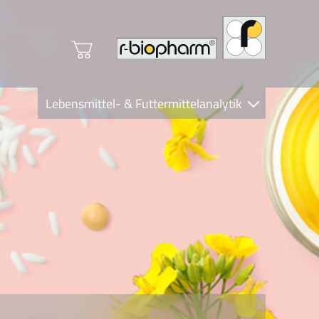
Lebensmittel- & Futtermittelanalytik
Clinical Diagnostics
R-Biopharm AG
Nutrition Care