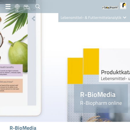
DE
Lebensmittel- & Futtermittelanalytik
Clinical Diagnostics
R-Biopharm AG
Nutrition Care
R-BioMedia
R-Biopharm online
R-BioMedia