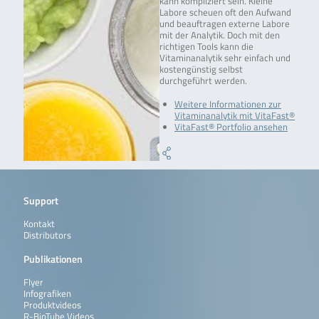
kann kompliziert sein. Kleine
Labore scheuen oft den Aufwand
und beauftragen externe Labore
mit der Analytik. Doch mit den
richtigen Tools kann die
Vitaminanalytik sehr einfach und
kostengünstig selbst
durchgeführt werden.
Weitere Informationen zur
Vitaminanalytik mit VitaFast®
VitaFast® Portfolio ansehen
Support
Kontakt
Distributors
Publikationen
Flyer
Infografiken
Produktvideos
R-BioTube Videos