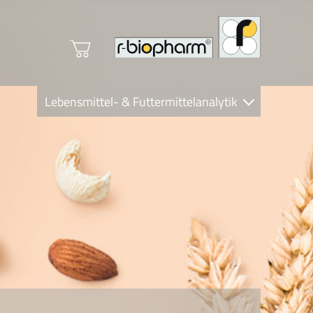
Lebensmittel- & Futtermittelanalytik
Clinical Diagnostics
R-Biopharm AG
Nutrition Care