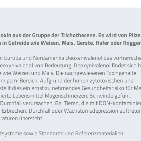
oxin aus der Gruppe der Trichothecene. Es wird von Pilze
m in Getreide wie Weizen, Mais, Gerste, Hafer oder Rogge
 in Europa und Nordamerika Deoxynivalenol das vorherrsch
eoxynivalenol von Bedeutung. Deoxynivalenol findet sich h
ide wie Weizen und Mais. Die nachgewiesenen Toxingehalte
g im ppm-Bereich. Aufgrund der hohen zytotoxischen und
ellt dies ein ernst zu nehmendes Gesundheitsrisiko für M
erte Lebensmittel Magenschmerzen, Schwindelgefühl,
 Durchfall verursachen. Bei Tieren, die mit DON-kontamini
, Erbrechen, Durchfall oder Wachstumsdepression auftrete
eraturen übersteht.
stsysteme sowie Standards und Referenzmaterialien.