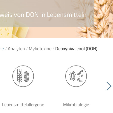
weis von DON in Lebensmitteln
me
/
Analyten
/
Mykotoxine
/
Deoxynivalenol (DON)
Lebensmittelallergene
Mikrobiologie