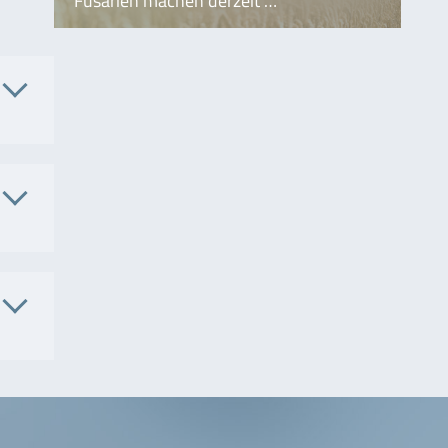
Fusarien machen derzeit …
Nr.
P151 /
P151B
. Nr.
5906
. Nr.
100-
5911