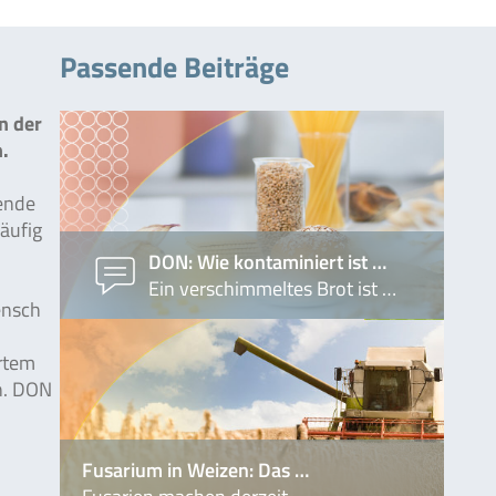
Passende Beiträge
n der
n.
ende
äufig
DON: Wie kontaminiert ist …
Ein verschimmeltes Brot ist …
ensch
ertem
n. DON
Fusarium in Weizen: Das …