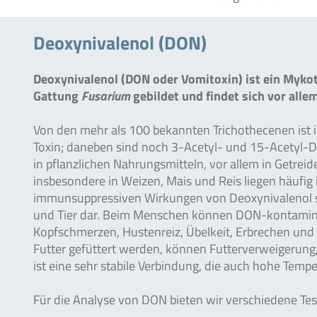
Deoxynivalenol (DON)
Deoxynivalenol (DON oder Vomitoxin) ist ein Mykot
Gattung
Fusarium
gebildet und findet sich vor alle
Von den mehr als 100 bekannten Trichothecenen ist
Toxin; daneben sind noch 3-Acetyl- und 15-Acetyl-D
in pflanzlichen Nahrungsmitteln, vor allem in Getre
insbesondere in Weizen, Mais und Reis liegen häufi
immunsuppressiven Wirkungen von Deoxynivalenol st
und Tier dar. Beim Menschen können DON-kontamini
Kopfschmerzen, Hustenreiz, Übelkeit, Erbrechen und
Futter gefüttert werden, können Futterverweigerung
ist eine sehr stabile Verbindung, die auch hohe Temp
Für die Analyse von DON bieten wir verschiedene Te