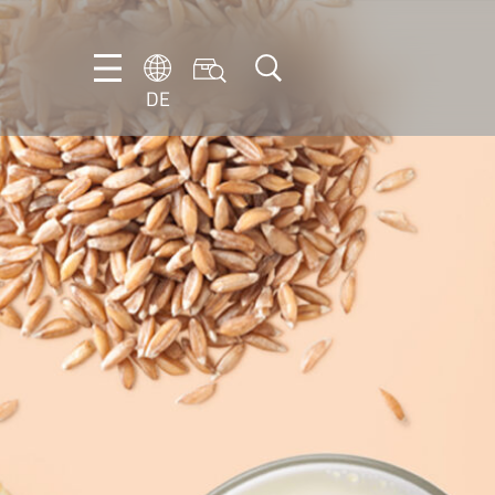
DE
DE
EN
FR
IT
NL
PT-
BR
ES