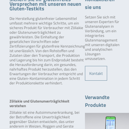
Versprechen mit unseren neuen
sie uns
Gluten-Testkits
Setzen Sie sich mit
Die Herstellung glutenfreier Lebensmittel
unseren Experten für
umfasst mehrere wichtige Schritte, um ein
Glutenanalysen in
sicheres Produkt für Verbraucher mit Zöliakie
Verbindung, um ein
oder Glutenunverträglichkeit zu
integriertes
gewährleisten. Die Einhaltung der
Glutenmanagement
gesetzlichen Vorschriften oder
mit unseren digitalen
Zertifizierungen für glutenfreie Kennzeichnung
und analytischen
ist unerlässlich. Von den Rohstoffen und
Lösungen
Zutaten über den Transport, die Produktion
umzusetzen.
und Lagerung bis hin zum Endprodukt besteht
die Herausforderung darin, ein gesundes,
nahrhaftes Produkt herzustellen, das den
Kontakt
Erwartungen der Verbraucher entspricht und
eine Gluten-Kontamination in jedem Schritt
der Produktionskette verhindert.
Verwandte
Zöliakie und Glutenunverträglichkeit
Produkte
verstehen
Zöliakie ist eine Autoimmunerkrankung, bei
der Betroffene eine Unverträglichkeit
gegenüber Gluten entwickeln, das unter
anderem in Weizen, Roggen und Gerste