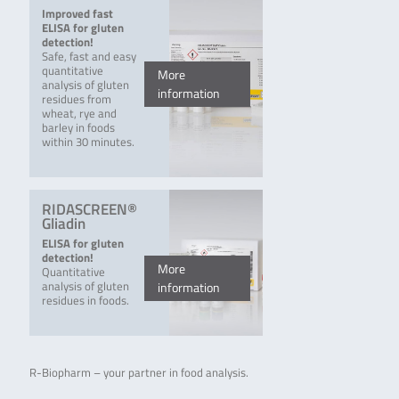
Improved fast
ELISA for gluten
detection!
Safe, fast and easy
quantitative
More
analysis of gluten
information
residues from
wheat, rye and
barley in foods
within 30 minutes.
RIDASCREEN®
Gliadin
ELISA for gluten
detection!
More
Quantitative
analysis of gluten
information
residues in foods.
R-Biopharm – your partner in food analysis.