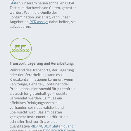
Gluten
, unserem neuen schnellen ELISA
Test zum Nachweis von Gluten, getestet
werden. Wenn die Quelle der
Kontamination unklar ist, kann unser
Angebot an
PCR assays
dabei helfen, sie
aufzuspüren.
Transport, Lagerung und Verarbeitung:
Während des Transports, der Lagerung
oder der Verarbeitung kann es zu
Kreuzkontaminationen kommen, wenn
Fahrzeuge, Behälter, Container oder
Produktionslinien sowohl für glutenfreie
als auch für glutenhaltige Produkte
verwendet werden. Es muss ein
effektives Reinigungsprotokoll
vorhanden sein, das validiert und
überwacht wird. Das am besten
geeignete Instrument hierfür ist ein
schneller Test vor Ort, wie der
quantitative
RIDA®QUICK Gluten quant
oder der qualitative
RIDA®QUICK Gliadin