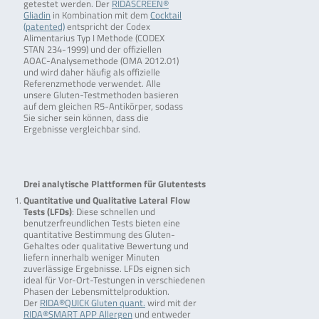
getestet werden. Der
RIDASCREEN®
Gliadin
in Kombination mit dem
Cocktail
(patented)
entspricht der Codex
Alimentarius Typ I Methode (CODEX
STAN 234-1999) und der offiziellen
AOAC-Analysemethode (OMA 2012.01)
und wird daher häufig als offizielle
Referenzmethode verwendet. Alle
unsere Gluten-Testmethoden basieren
auf dem gleichen R5-Antikörper, sodass
Sie sicher sein können, dass die
Ergebnisse vergleichbar sind.
Drei analytische Plattformen für Glutentests
Quantitative und Qualitative Lateral Flow
Tests (LFDs)
: Diese schnellen und
benutzerfreundlichen Tests bieten eine
quantitative Bestimmung des Gluten-
Gehaltes oder qualitative Bewertung und
liefern innerhalb weniger Minuten
zuverlässige Ergebnisse. LFDs eignen sich
ideal für Vor-Ort-Testungen in verschiedenen
Phasen der Lebensmittelproduktion.
Der
RIDA®QUICK Gluten quant.
wird mit der
RIDA®SMART APP Allergen
und entweder