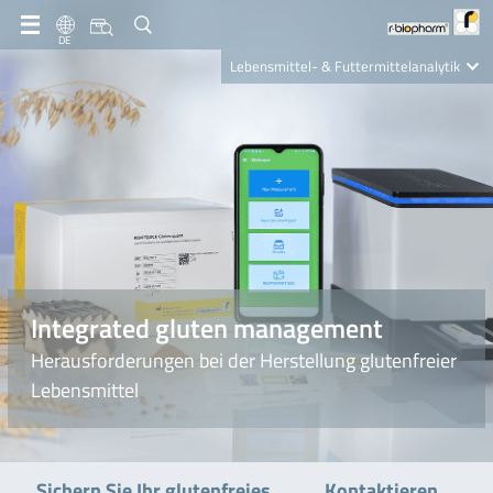
DE
Lebensmittel- & Futtermittelanalytik
Clinical Diagnostics
R-Biopharm AG
Nutrition Care
Integrated gluten management
Herausforderungen bei der Herstellung glutenfreier
Lebensmittel
Kontaktieren
Sichern Sie Ihr glutenfreies