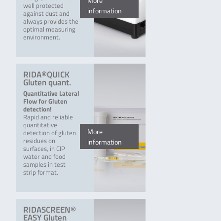
More
well protected
information
against dust and
always provides the
optimal measuring
environment.
RIDA®QUICK
Gluten quant.
Quantitative Lateral
Flow for Gluten
detection!
Rapid and reliable
quantitative
More
detection of gluten
residues on
information
surfaces, in CIP
water and food
samples in test
strip format.
RIDASCREEN®
EASY Gluten