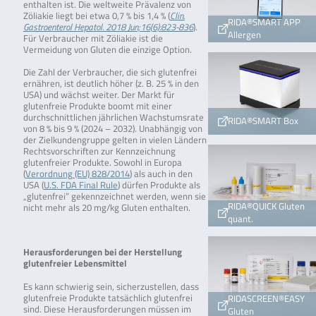
enthalten ist. Die weltweite Prävalenz von
Zöliakie liegt bei etwa 0,7 % bis 1,4 % (
Clin.
RIDA®SMART APP
Gastroenterol Hepatol. 2018 Jun;16(6):823-836
).
Allergen
Für Verbraucher mit Zöliakie ist die
Vermeidung von Gluten die einzige Option.
Die Zahl der Verbraucher, die sich glutenfrei
ernähren, ist deutlich höher (z. B. 25 % in den
USA) und wächst weiter. Der Markt für
glutenfreie Produkte boomt mit einer
durchschnittlichen jährlichen Wachstumsrate
RIDA®SMART Box
von 8 % bis 9 % (2024 – 2032). Unabhängig von
der Zielkundengruppe gelten in vielen Ländern
Rechtsvorschriften zur Kennzeichnung
glutenfreier Produkte. Sowohl in Europa
(
Verordnung (EU) 828/2014
) als auch in den
USA (
U.S. FDA Final Rule
) dürfen Produkte als
„glutenfrei” gekennzeichnet werden, wenn sie
RIDA®QUICK Gluten
nicht mehr als 20 mg/kg Gluten enthalten.
quant.
Herausforderungen bei der Herstellung
glutenfreier Lebensmittel
Es kann schwierig sein, sicherzustellen, dass
glutenfreie Produkte tatsächlich glutenfrei
RIDASCREEN®EASY
sind. Diese Herausforderungen müssen im
Gluten