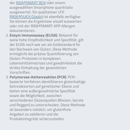
der
RIDA®SMART BOX
oder einem
ausgewählten Smartphone quantitativ
ausgewertet. Ein qualitativer LFD
(
RIDA®QUICK Gliadin
) ist ebenfalls verfügbar.
Sie können die Ergebnisse visuell auswerten
oder mit der RIDA®SMART APP Allergen
dokumentieren.
Enzym Immunoassay (ELISA)
: Bekannt für
seine hohe Empfindlichkeit und Spezifität, gilt
der ELISA nach wie vor als Goldstandard für
den Nachweis von Gluten. Diese Methode
ermöglicht die präzise Quantifizierung von
Gluten-Proteinen in komplexen
Lebensmittelmatrizes und gewährleistet die
strikte Einhaltung der gesetzlichen
Vorschriften.
Polymerase-Kettenreaktion (PCR)
: PCR-
basierte Verfahren identifizieren glutenhaltige
Getreidesorten auf genetischer Ebene und
bieten eine außergewöhnliche Spezifität
sowie die Möglichkeit, zwischen
verschiedenen Glutenquellen (Weizen, Gerste
und Roggen) zu unterscheiden. Diese Methode
ist besonders nützlich, um glutenfreie
Angaben zu validieren und die
Produktintegrität sicherzustellen.