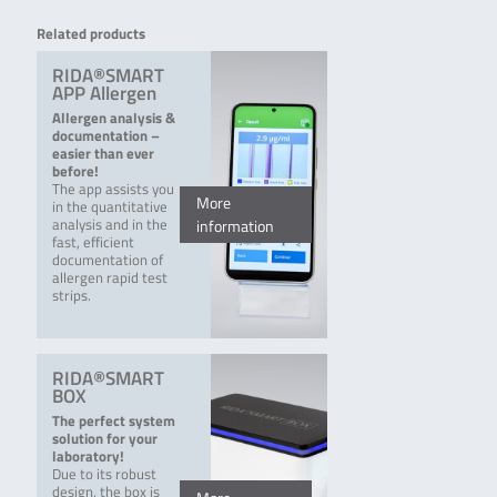
Related products
RIDA®SMART
APP Allergen
Allergen analysis &
documentation –
easier than ever
before!
The app assists you
More
in the quantitative
analysis and in the
information
fast, efficient
documentation of
allergen rapid test
strips.
RIDA®SMART
BOX
The perfect system
solution for your
laboratory!
Due to its robust
design, the box is