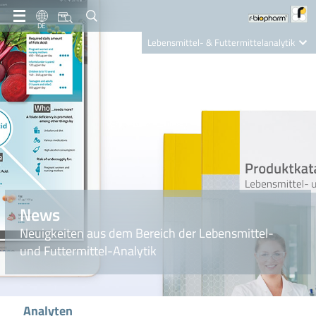
DE
Lebensmittel- & Futtermittelanalytik
Clinical Diagnostics
R-Biopharm AG
Nutrition Care
News
Neuigkeiten aus dem Bereich der Lebensmittel-
und Futtermittel-Analytik
Analyten