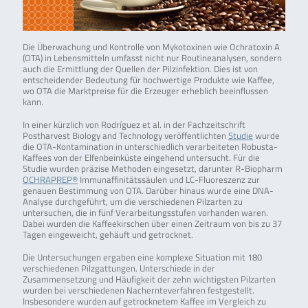
Die Überwachung und Kontrolle von Mykotoxinen wie Ochratoxin A
(OTA) in Lebensmitteln umfasst nicht nur Routineanalysen, sondern
auch die Ermittlung der Quellen der Pilzinfektion. Dies ist von
entscheidender Bedeutung für hochwertige Produkte wie Kaffee,
wo OTA die Marktpreise für die Erzeuger erheblich beeinflussen
kann.
In einer kürzlich von Rodríguez et al. in der Fachzeitschrift
Postharvest Biology and Technology veröffentlichten
Studie
wurde
die OTA-Kontamination in unterschiedlich verarbeiteten Robusta-
Kaffees von der Elfenbeinküste eingehend untersucht. Für die
Studie wurden präzise Methoden eingesetzt, darunter R-Biopharm
OCHRAPREP®
Immunaffinitätssäulen und LC-Fluoreszenz zur
genauen Bestimmung von OTA. Darüber hinaus wurde eine DNA-
Analyse durchgeführt, um die verschiedenen Pilzarten zu
untersuchen, die in fünf Verarbeitungsstufen vorhanden waren.
Dabei wurden die Kaffeekirschen über einen Zeitraum von bis zu 37
Tagen eingeweicht, gehäuft und getrocknet.
Die Untersuchungen ergaben eine komplexe Situation mit 180
verschiedenen Pilzgattungen. Unterschiede in der
Zusammensetzung und Häufigkeit der zehn wichtigsten Pilzarten
wurden bei verschiedenen Nachernteverfahren festgestellt.
Insbesondere wurden auf getrocknetem Kaffee im Vergleich zu