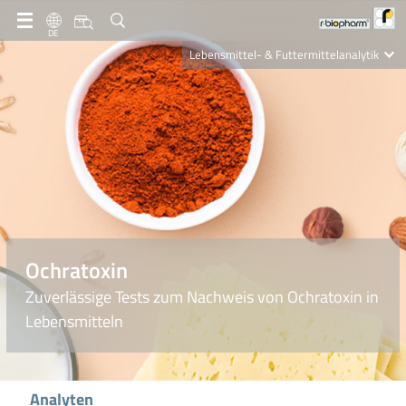
DE
Lebensmittel- & Futtermittelanalytik
Clinical Diagnostics
R-Biopharm AG
Nutrition Care
Ochratoxin
Zuverlässige Tests zum Nachweis von Ochratoxin in
Lebensmitteln
Analyten