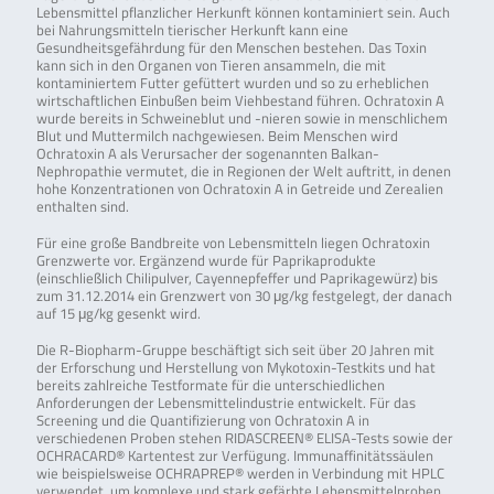
Lebensmittel pflanzlicher Herkunft können kontaminiert sein. Auch
bei Nahrungsmitteln tierischer Herkunft kann eine
Gesundheitsgefährdung für den Menschen bestehen. Das Toxin
kann sich in den Organen von Tieren ansammeln, die mit
kontaminiertem Futter gefüttert wurden und so zu erheblichen
wirtschaftlichen Einbußen beim Viehbestand führen. Ochratoxin A
wurde bereits in Schweineblut und -nieren sowie in menschlichem
Blut und Muttermilch nachgewiesen. Beim Menschen wird
Ochratoxin A als Verursacher der sogenannten Balkan-
Nephropathie vermutet, die in Regionen der Welt auftritt, in denen
hohe Konzentrationen von Ochratoxin A in Getreide und Zerealien
enthalten sind.
Für eine große Bandbreite von Lebensmitteln liegen Ochratoxin
Grenzwerte vor. Ergänzend wurde für Paprikaprodukte
(einschließlich Chilipulver, Cayennepfeffer und Paprikagewürz) bis
zum 31.12.2014 ein Grenzwert von 30 μg/kg festgelegt, der danach
auf 15 μg/kg gesenkt wird.
Die R-Biopharm-Gruppe beschäftigt sich seit über 20 Jahren mit
der Erforschung und Herstellung von Mykotoxin-Testkits und hat
bereits zahlreiche Testformate für die unterschiedlichen
Anforderungen der Lebensmittelindustrie entwickelt. Für das
Screening und die Quantifizierung von Ochratoxin A in
verschiedenen Proben stehen RIDASCREEN® ELISA-Tests sowie der
OCHRACARD® Kartentest zur Verfügung. Immunaffinitätssäulen
wie beispielsweise OCHRAPREP® werden in Verbindung mit HPLC
verwendet, um komplexe und stark gefärbte Lebensmittelproben,