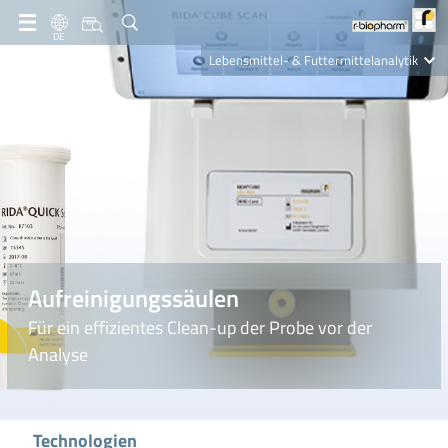
DE
Lebensmittel- & Futtermittelanalytik
Clinical Diagnostics
R-Biopharm AG
Nutrition Care
Aufreinigungssäulen
Für ein effizientes Clean-up der Probe vor der
Analyse
Technologien