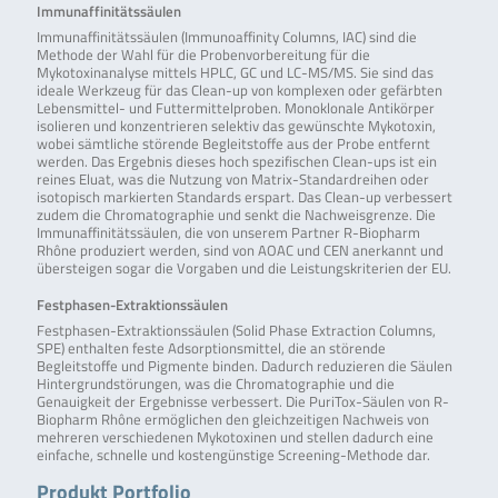
Immunaffinitätssäulen
Immunaffinitätssäulen (Immunoaffinity Columns, IAC) sind die
Methode der Wahl für die Probenvorbereitung für die
Mykotoxinanalyse mittels HPLC, GC und LC-MS/MS. Sie sind das
ideale Werkzeug für das Clean-up von komplexen oder gefärbten
Lebensmittel- und Futtermittelproben. Monoklonale Antikörper
isolieren und konzentrieren selektiv das gewünschte Mykotoxin,
wobei sämtliche störende Begleitstoffe aus der Probe entfernt
werden. Das Ergebnis dieses hoch spezifischen Clean-ups ist ein
reines Eluat, was die Nutzung von Matrix-Standardreihen oder
isotopisch markierten Standards erspart. Das Clean-up verbessert
zudem die Chromatographie und senkt die Nachweisgrenze. Die
Immunaffinitätssäulen, die von unserem Partner R-Biopharm
Rhône produziert werden, sind von AOAC und CEN anerkannt und
übersteigen sogar die Vorgaben und die Leistungskriterien der EU.
Festphasen-Extraktionssäulen
Festphasen-Extraktionssäulen (Solid Phase Extraction Columns,
SPE) enthalten feste Adsorptionsmittel, die an störende
Begleitstoffe und Pigmente binden. Dadurch reduzieren die Säulen
Hintergrundstörungen, was die Chromatographie und die
Genauigkeit der Ergebnisse verbessert. Die PuriTox-Säulen von R-
Biopharm Rhône ermöglichen den gleichzeitigen Nachweis von
mehreren verschiedenen Mykotoxinen und stellen dadurch eine
einfache, schnelle und kostengünstige Screening-Methode dar.
Produkt Portfolio