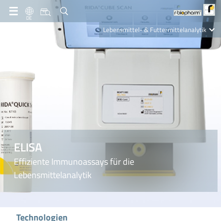
DE
Lebensmittel- & Futtermittelanalytik
Clinical Diagnostics
R-Biopharm AG
Nutrition Care
ELISA
Effiziente Immunoassays für die
Lebensmittelanalytik
Technologien