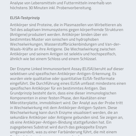
Analyse von Lebensmitteln und Futtermitteln innerhalb von
höchstens 30 Minuten inkl. Probenvorbereitung.
ELISA-Testprinzip
Antikörper sind Proteine, die in Plasmazellen von Wirbeltieren als
Teil des adaptiven Immunsystems gegen körperfremde Strukturen
(Antigene) produziert werden. Antikörper binden über ein
bestimmtes Muster von ionischen und hydrophoben
Wechselwirkungen, Wasserstoffbrückenbindungen und Van-der-
Waals-Kräfte an ihre Antigene. Die Wechselwirkung zwischen
Antikörper und seinem Antigen ist selektiv und hochspezifisch,
ähnlich wie bei einem Schloss und einem Schlüssel.
Der Enzyme Linked Immunosorbent Assay (ELISA) beruht auf dieser
selektiven und spezifischen Antikörper-Antigen-Erkennung. Es
wurden viele qualitative oder quantitative ELISA-Testformate
eingeführt. Die Durchführung eines ELISA umfasst mindestens einen
spezifischen Antikörper für ein bestimmtes Antigen. Das
Grundprinzip besteht darin, dass eine dieser immunologischen
Komponenten in einer festen Phase, den Kavitäten einer
Mikrotiterplatte, immobilisiert wird. Der Analyt aus der Probe tritt
in Wechselwirkung mit dem Antikörper-Antigen-System. Diese
Wechselwirkung kann durch Enzyme visualisiert werden, die an
sekundäre Antikörper oder Antigene gebunden sind. Sie zeigen an,
ob eine Antikörper-Antigen-Bindung stattgefunden hat. Ein
zugegebenes Substrat wird durch das gekoppelte Enzym
umgewandelt, was zu einer Farbänderung führt, die mit einem